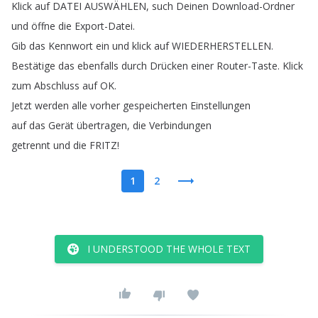
Klick
auf
DATEI
AUSWÄHLEN
,
such
Deinen
Download-Ordner
und
öffne
die
Export-Datei
.
Gib
das
Kennwort
ein
und
klick
auf
WIEDERHERSTELLEN
.
Bestätige
das
ebenfalls
durch
Drücken
einer
Router-Taste
.
Klick
zum
Abschluss
auf
OK
.
Jetzt
werden
alle
vorher
gespeicherten
Einstellungen
auf
das
Gerät
übertragen
,
die
Verbindungen
getrennt
und
die
FRITZ
!
1
2
I UNDERSTOOD THE WHOLE TEXT