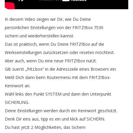
In
diesem
Video
zeigen
wir
Dir
,
wie
Du
Deine
persönlichen
Einstellungen
von
der
FRITZ
!
Box
7530
sichern
und
wiederherstellen
kannst
.
Das
ist
praktisch
,
wenn
Du
Deine
FRITZ
!
Box
auf
die
Werkseinstellungen
zurücksetzen
oder
reseten
möchtest
.
Aber
auch
,
wenn
Du
eine
neue
FRITZ
!
Box
nutzt
.
Gib
zuerst
„
fritz
.
box
“
in
die
Adresszeile
eines
Browsers
ein
.
Meld
Dich
dann
beim
Routermenü
mit
dem
FRITZ
!
Box-
Kennwort
an
.
Wähl
links
den
Punkt
SYSTEM
und
dann
den
Unterpunkt
SICHERUNG
.
Deine
Einstellungen
werden
durch
ein
Kennwort
geschützt
.
Denk
Dir
eins
aus
,
tipp
es
ein
und
klick
auf
SICHERN
.
Du
hast
jetzt
2
Möglichkeiten
,
das
Sichern