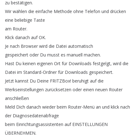
zu
bestätigen
.
Wir
wählen
die
einfache
Methode
ohne
Telefon
und
drücken
eine
beliebige
Taste
am
Router
.
Klick
danach
auf
OK
.
Je
nach
Browser
wird
die
Datei
automatisch
gespeichert
oder
Du
musst
es
manuell
machen
.
Hast
Du
keinen
eigenen
Ort
für
Downloads
festgelgt
,
wird
die
Datei
im
Standard-Ordner
für
Downloads
gespeichert
.
Jetzt
kannst
Du
Deine
FRITZBox
!
beruhigt
auf
die
Werkseinstellungen
zurücksetzen
oder
einen
neuen
Router
anschließen
Meld
Dich
danach
wieder
beim
Router-Menü
an
und
klick
nach
der
Diagnosedatenabfrage
beim
Einrichtungsassistenten
auf
EINSTELLUNGEN
ÜBERNEHMEN
.