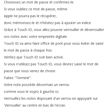
Choisissez
un
mot
de
passe
et
confirmez-le
.
Si
vous
oubliez
ce
mot
de
passe
,
même
Apple
ne
pourra
pas
le
récupérer
,
donc
mémorisez-le
et
n'hésitez
pas
à
ajouter
un
indice
.
Grâce
à
Touch
ID
,
vous
allez
pouvoir
verrouiller
et
déverrouiller
vos
notes
avec
votre
empreinte
digitale
.
Touch
ID
va
ainsi
faire
office
de
pont
pour
vous
éviter
de
saisir
le
mot
de
passe
à
chaque
fois
.
Vérifiez
que
Touch
ID
soit
bien
activé
.
Si
vous
n'utilisez
pas
Touch
ID
,
vous
devrez
saisir
le
mot
de
passe
que
vous
venez
de
choisir
.
Faites
"
Terminé
".
Votre
note
possède
désormais
un
verrou
comme
vous
le
voyez
à
gauche
ici
.
Verrouillez
les
notes
disposant
d'un
verrou
en
appuyant
sur
'Verrouiller'
au
centre
en
bas
de
l'écran
.