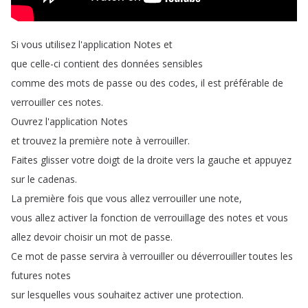
Si
vous
utilisez
l'application
Notes
et
que
celle-ci
contient
des
données
sensibles
comme
des
mots
de
passe
ou
des
codes
,
il
est
préférable
de
verrouiller
ces
notes
.
Ouvrez
l'application
Notes
et
trouvez
la
première
note
à
verrouiller
.
Faites
glisser
votre
doigt
de
la
droite
vers
la
gauche
et
appuyez
sur
le
cadenas
.
La
première
fois
que
vous
allez
verrouiller
une
note
,
vous
allez
activer
la
fonction
de
verrouillage
des
notes
et
vous
allez
devoir
choisir
un
mot
de
passe
.
Ce
mot
de
passe
servira
à
verrouiller
ou
déverrouiller
toutes
les
futures
notes
sur
lesquelles
vous
souhaitez
activer
une
protection
.