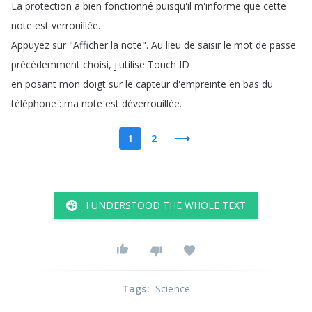
La
protection
a
bien
fonctionné
puisqu'il
m'informe
que
cette
note
est
verrouillée
.
Appuyez
sur
"
Afficher
la
note
".
Au
lieu
de
saisir
le
mot
de
passe
précédemment
choisi
,
j'utilise
Touch
ID
en
posant
mon
doigt
sur
le
capteur
d'empreinte
en
bas
du
téléphone
:
ma
note
est
déverrouillée
.
1
2
I UNDERSTOOD THE WHOLE TEXT
Tags
:
Science