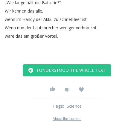
„
Wie
lange
hält
die
Batterie
?“
Wir
kennen
das
alle
,
wenn
im
Handy
der
Akku
zu
schnell
leer
ist
.
Wenn
nun
der
Lautsprecher
weniger
verbraucht
,
wäre
das
ein
großer
Vorteil
.
I UNDERSTOOD THE WHOLE TEXT
Tags
:
Science
About the content