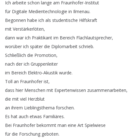
Ich
arbeite
schon
lange
am
Fraunhofer-Institut
für
Digitale
Medientechnologie
in
Ilmenau
.
Begonnen
habe
ich
als
studentische
Hilfskraft
mit
Verstärkerlöten
,
dann
war
ich
Praktikant
im
Bereich
Flachlautsprecher
,
worüber
ich
später
die
Diplomarbeit
schrieb
.
Schließlich
die
Promotion
,
nach
der
ich
Gruppenleiter
im
Bereich
Elektro-Akustik
wurde
.
Toll
an
Fraunhofer
ist
,
dass
hier
Menschen
mit
Expertenwissen
zusammenarbeiten
,
die
mit
viel
Herzblut
an
ihrem
Lieblingsthema
forschen
.
Es
hat
auch
etwas
Familiäres
.
Bei
Fraunhofer
bekommt
man
eine
Art
Spielwiese
für
die
Forschung
geboten
.