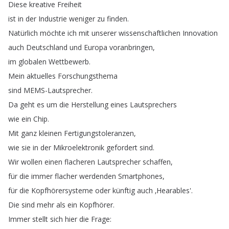
Diese
kreative
Freiheit
ist
in
der
Industrie
weniger
zu
finden
.
Natürlich
möchte
ich
mit
unserer
wissenschaftlichen
Innovation
auch
Deutschland
und
Europa
voranbringen
,
im
globalen
Wettbewerb
.
Mein
aktuelles
Forschungsthema
sind
MEMS-Lautsprecher
.
Da
geht
es
um
die
Herstellung
eines
Lautsprechers
wie
ein
Chip
.
Mit
ganz
kleinen
Fertigungstoleranzen
,
wie
sie
in
der
Mikroelektronik
gefordert
sind
.
Wir
wollen
einen
flacheren
Lautsprecher
schaffen
,
für
die
immer
flacher
werdenden
Smartphones
,
für
die
Kopfhörersysteme
oder künftig
auch
‚
Hearables'.
Die
sind
mehr
als
ein
Kopfhörer
.
Immer
stellt
sich
hier
die
Frage
: