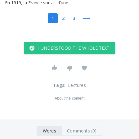
En
1919,
la
France
sortait
d'une
1
2
3
I UNDERSTOOD THE WHOLE TEXT
Tags
:
Lectures
About the content
Words
Comments (0)