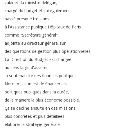
cabinet
du
ministre
délégué
,
chargé
du
budget
et
j'ai
également
passé
presque
trois
ans
à
l'Assistance
publique
Hôpitaux
de
Paris
comme
"
Secrétaire
général
",
adjointe
au
directeur
général
sur
des
questions
de
gestion
plus
opérationnelles
.
La
Direction
du
Budget
est
chargée
au
sens
large
d'assurer
la
soutenabilité
des
finances
publiques
.
Notre
mission
est
de
financer
les
politiques
publiques
dans
la
durée
,
de
la
manière
la
plus
économe
possible
.
Ça
se
décline
ensuite
en
des
missions
plus
concrètes
et
plus
détaillées
:
élaborer
la
stratégie
générale