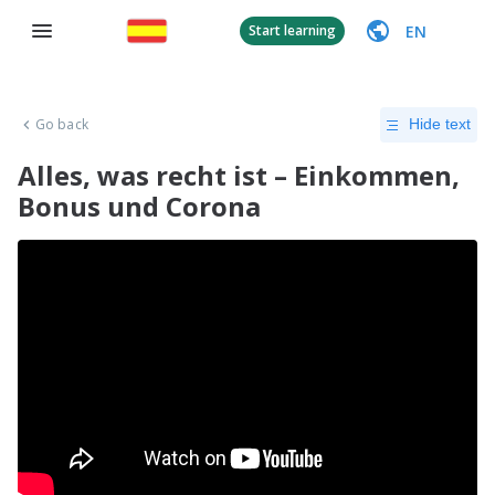
EN
Start learning
Go back
Hide text
Alles, was recht ist – Einkommen,
Bonus und Corona