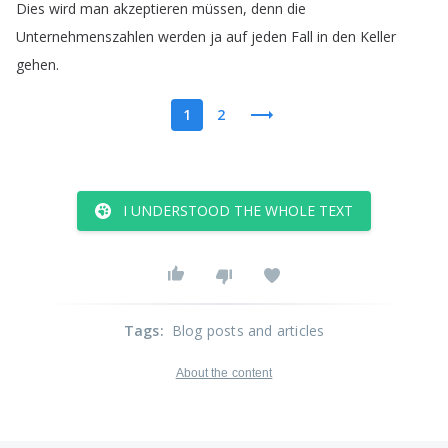
Dies
wird
man
akzeptieren
müssen
,
denn
die
Unternehmenszahlen
werden
ja
auf
jeden
Fall
in
den
Keller
gehen
.
1
2
I UNDERSTOOD THE WHOLE TEXT
Tags
:
Blog posts and articles
About the content