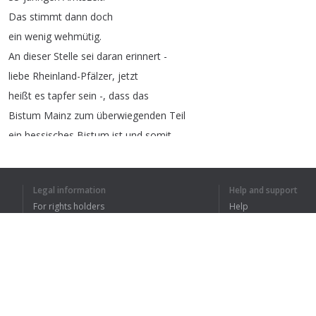
Das
stimmt
dann
doch
ein
wenig
wehmütig
.
An
dieser
Stelle
sei
daran
erinnert
-
liebe
Rheinland-Pfälzer
,
jetzt
heißt
es
tapfer
sein
-,
dass
das
Bistum
Mainz
zum
überwiegenden
Teil
ein
hessisches
Bistum
ist
und
somit
Kardinal
Lehmann
in
erster
Linie
ein
hessischer
Bischof
war
.
Legal information
Help and support
Daher
ist
es
mehr
als
angemessen
,
For rights holders
Help
dass
der
Hessische
Landtag
mit
dieser
Privacy Policy
FAQ
Aktuellen
Stunde
seinen
Dank
und
Terms of Use
seine
Anerkennung
für
die
Leistungen
von
Kardinal
Lehmann
zum
Ausdruck
bringt
.
Browser extension
(
Beifall
)