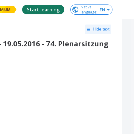
Native

Start learning
EN
EMIUM
language
:
Hide text
19.05.2016 - 74. Plenarsitzung