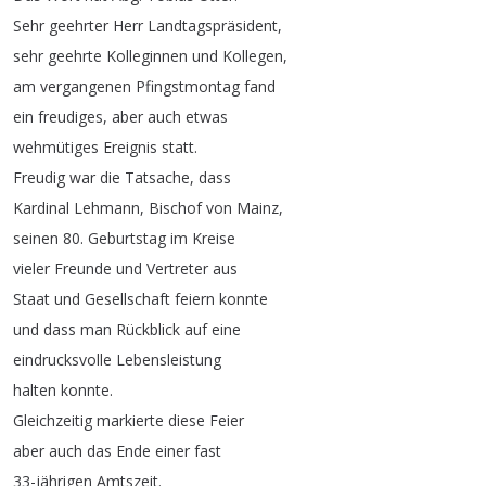
Sehr
geehrter
Herr
Landtagspräsident
,
sehr
geehrte
Kolleginnen
und
Kollegen
,
am
vergangenen
Pfingstmontag
fand
ein
freudiges
,
aber
auch
etwas
wehmütiges
Ereignis
statt
.
Freudig
war
die
Tatsache
,
dass
Kardinal
Lehmann
,
Bischof
von
Mainz
,
seinen
80.
Geburtstag
im
Kreise
vieler
Freunde
und
Vertreter
aus
Staat
und
Gesellschaft
feiern
konnte
und
dass
man
Rückblick
auf
eine
eindrucksvolle
Lebensleistung
halten
konnte
.
Gleichzeitig
markierte
diese
Feier
aber
auch
das
Ende
einer
fast
33-jährigen
Amtszeit
.