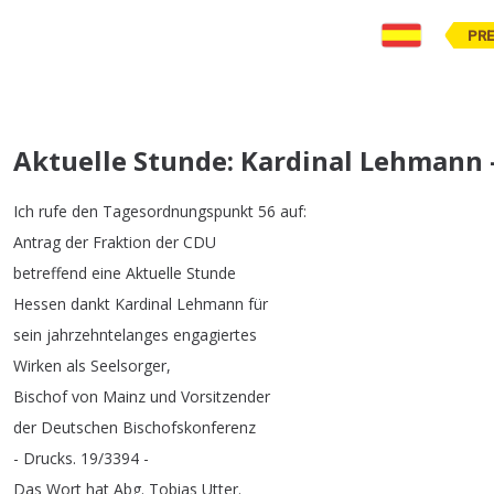
PR
Aktuelle Stunde: Kardinal Lehmann - 
Ich
rufe
den
Tagesordnungspunkt
56
auf
:
Antrag
der
Fraktion
der
CDU
betreffend
eine
Aktuelle
Stunde
Hessen
dankt
Kardinal
Lehmann
für
sein
jahrzehntelanges
engagiertes
Wirken
als
Seelsorger
,
Bischof
von
Mainz
und
Vorsitzender
der
Deutschen
Bischofskonferenz
-
Drucks
.
19/3394 -
Das
Wort
hat
Abg
.
Tobias
Utter
.