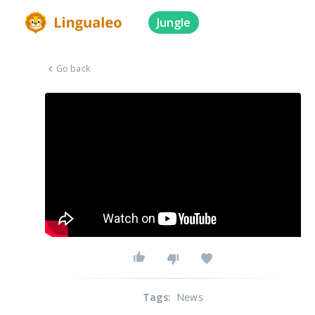
Jungle
Go back
Tags
:
News