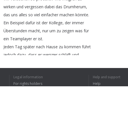
wirken
und
vergessen
dabei
das
Drumherum
,
das
uns
alles
so
viel
einfacher
machen
könnte
.
Ein
Beispiel
dafür
ist
der
Kollege
,
der
immer
Überstunden
macht
,
nur
um
zu
zeigen
was
für
ein
Teamplayer
er
ist
.
Jeden
Tag
später
nach
Hause
zu
kommen
führt
jedoch
dazu
,
dass
er
weniger
schläft
und
dadurch
unproduktiver
wird
.
Dazu
kommt
noch
,
dass
er
vor
lauter
Arbeit
Legal information
Help and support
keine
Zeit
zum
Nachdenken
hat
.
For rights holders
Help
Das
führt
dazu
,
dass
er
kaum
noch
neue
und
Privacy Policy
FAQ
kreative
Ideen
hat
,
die
ihn
voranbringen
.
Terms of Use
Trotz
seiner
Anstrengungen
kommt
er
also
nur
langsam
voran
.
Browser extension