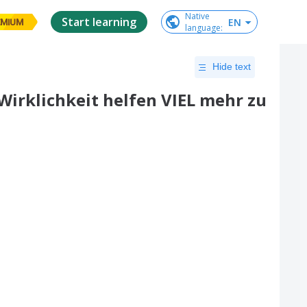
Native

Start learning
EN
EMIUM
language
:
Hide text
n Wirklichkeit helfen VIEL mehr zu