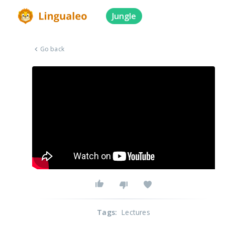
Jungle
Go back
Tags
:
Lectures