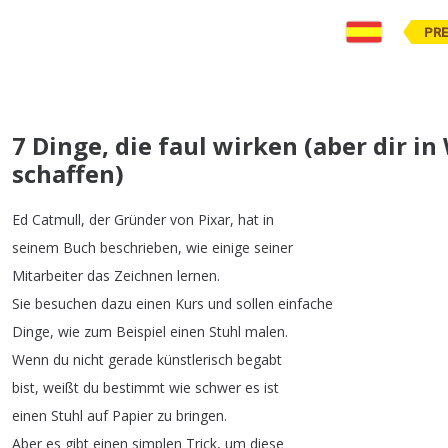
PR
7 Dinge, die faul wirken (aber dir i
schaffen)
Ed
Catmull
,
der
Gründer
von
Pixar
,
hat
in
seinem
Buch
beschrieben
,
wie
einige
seiner
Mitarbeiter
das
Zeichnen
lernen
.
Sie
besuchen
dazu
einen
Kurs
und
sollen
einfache
Dinge
,
wie
zum
Beispiel
einen
Stuhl
malen
.
Wenn
du
nicht
gerade
künstlerisch
begabt
bist
,
weißt
du
bestimmt
wie
schwer
es
ist
einen
Stuhl
auf
Papier
zu
bringen
.
Aber
es
gibt
einen
simplen
Trick
,
um
diese