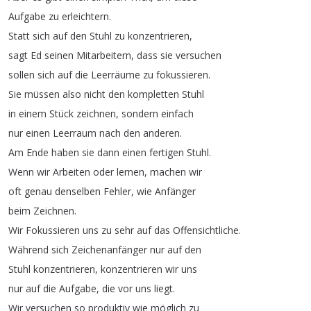
Aufgabe
zu
erleichtern
.
Statt
sich
auf
den
Stuhl
zu
konzentrieren
,
sagt
Ed
seinen
Mitarbeitern
,
dass
sie
versuchen
sollen
sich
auf
die
Leerräume
zu
fokussieren
.
Sie
müssen
also
nicht
den
kompletten
Stuhl
in
einem
Stück
zeichnen
,
sondern
einfach
nur
einen
Leerraum
nach
den
anderen
.
Am
Ende
haben
sie
dann
einen
fertigen
Stuhl
.
Wenn
wir
Arbeiten
oder
lernen
,
machen
wir
oft
genau
denselben
Fehler
,
wie
Anfänger
beim
Zeichnen
.
Wir
Fokussieren
uns
zu
sehr
auf
das
Offensichtliche
.
Während
sich
Zeichenanfänger
nur
auf
den
Stuhl
konzentrieren
,
konzentrieren
wir
uns
nur
auf
die
Aufgabe
,
die
vor
uns
liegt
.
Wir
versuchen
so
produktiv
wie
möglich
zu