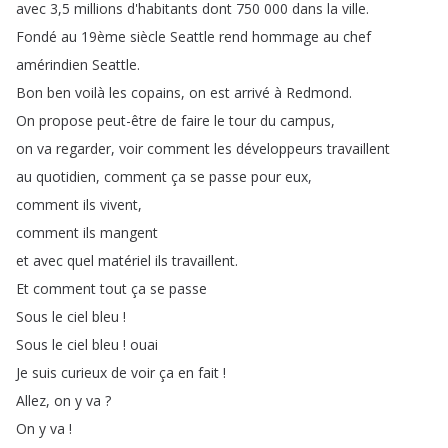
avec
3,5
millions
d'habitants
dont
750 000
dans
la
ville
.
Fondé
au
19ème
siècle
Seattle
rend
hommage
au
chef
amérindien
Seattle
.
Bon
ben
voilà
les
copains
,
on
est
arrivé
à
Redmond
.
On
propose
peut-être
de
faire
le
tour
du
campus
,
on
va
regarder
,
voir
comment
les
développeurs
travaillent
au
quotidien
,
comment
ça
se
passe
pour
eux
,
comment
ils
vivent
,
comment
ils
mangent
et
avec
quel
matériel
ils
travaillent
.
Et
comment
tout
ça
se
passe
Sous
le
ciel
bleu
!
Sous
le
ciel
bleu
!
ouai
Je
suis
curieux
de
voir
ça
en
fait
!
Allez
,
on
y
va
?
On
y
va
!