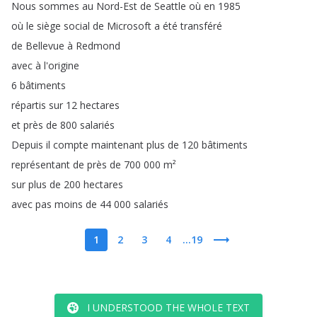
Nous
sommes
au
Nord-Est
de
Seattle
où
en
1985
où
le
siège
social
de
Microsoft
a
été
transféré
de
Bellevue
à
Redmond
avec
à
l'origine
6
bâtiments
répartis
sur
12
hectares
et
près
de
800
salariés
Depuis
il
compte
maintenant
plus
de
120
bâtiments
représentant
de
près
de
700 000
m²
sur
plus
de
200
hectares
avec
pas
moins
de
44 000
salariés
1
2
3
4
...19
I UNDERSTOOD THE WHOLE TEXT