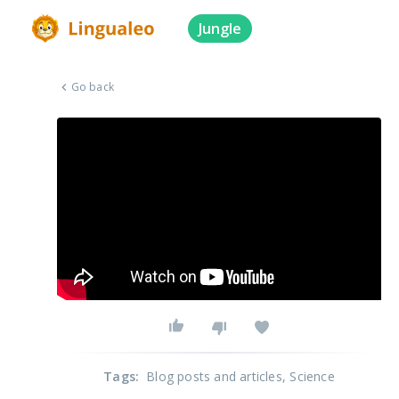
Jungle
Go back
Tags
:
Blog posts and articles
, Science