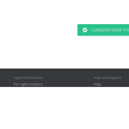
I UNDERSTOOD TH
Legal information
Help and support
For rights holders
Help
Privacy Policy
FAQ
Terms of Use
Browser extension