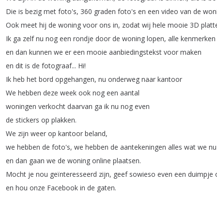
Die
is
bezig
met
foto's
, 360
graden
foto's
en
een
video
van
de
won
Ook
meet
hij
de
woning
voor
ons
in
,
zodat
wij
hele
mooie
3D
plat
Ik
ga
zelf
nu
nog
een
rondje
door
de
woning
lopen
,
alle
kenmerken
en
dan
kunnen
we
er
een
mooie
aanbiedingstekst
voor
maken
en
dit
is
de
fotograaf
...
Hi
!
Ik
heb
het
bord
opgehangen
,
nu
onderweg
naar
kantoor
We
hebben
deze
week
ook
nog
een
aantal
woningen
verkocht
daarvan
ga
ik
nu
nog
even
de
stickers
op
plakken
.
We
zijn
weer
op
kantoor
beland
,
we
hebben
de
foto's
,
we
hebben
de
aantekeningen
alles
wat
we
nu
en
dan
gaan
we
de
woning
online
plaatsen
.
Mocht
je
nou
geïnteresseerd
zijn
,
geef
sowieso
even
een
duimpje
en
hou
onze
Facebook
in
de
gaten
.