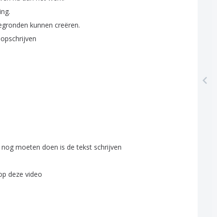
ing
.
tegronden
kunnen
creëren
.
opschrijven
nog
moeten
doen
is
de
tekst
schrijven
op
deze
video