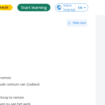
Native

Start learning
EN
EMIUM
language
:
Hide text
nemen
.
ude
centrum
van
Zuidland
.
rkoop
te
nemen
ven
nu
aan
het
werk
.