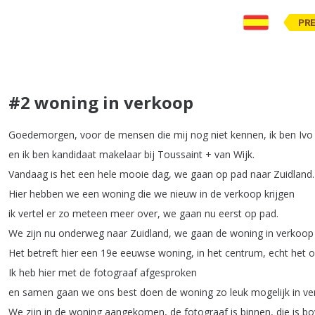
PR
#2 woning in verkoop
Goedemorgen
,
voor
de
mensen
die
mij
nog
niet
kennen
,
ik
ben
Ivo
en
ik
ben
kandidaat
makelaar
bij
Toussaint
+
van
Wijk
.
Vandaag
is
het
een
hele
mooie
dag
,
we
gaan
op
pad
naar
Zuidland
.
Hier
hebben
we
een
woning
die
we
nieuw
in
de
verkoop
krijgen
ik
vertel
er
zo
meteen
meer
over
,
we
gaan
nu
eerst
op
pad
.
We
zijn
nu
onderweg
naar
Zuidland
,
we
gaan
de
woning
in
verkoop
Het
betreft
hier
een
19e
eeuwse
woning
,
in
het
centrum
,
echt
het
o
Ik
heb
hier
met
de
fotograaf
afgesproken
en
samen
gaan
we
ons
best
doen
de
woning
zo
leuk
mogelijk
in
ve
We
zijn
in
de
woning
aangekomen
,
de
fotograaf
is
binnen
,
die
is
bo