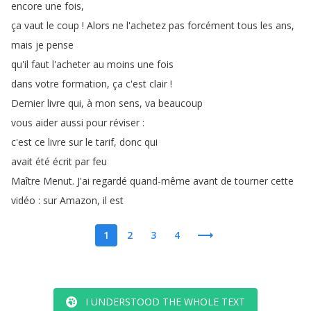
encore
une
fois
,
ça
vaut
le
coup
!
Alors
ne
l'achetez
pas
forcément
tous
les
ans
,
mais
je
pense
qu'il
faut
l'acheter
au
moins
une
fois
dans
votre
formation
,
ça
c'est
clair
!
Dernier
livre
qui
,
à
mon
sens
,
va
beaucoup
vous
aider
aussi
pour
réviser
:
c'est
ce
livre
sur
le
tarif
,
donc
qui
avait
été
écrit
par
feu
Maître
Menut
.
J'ai
regardé
quand-même
avant
de
tourner
cette
vidéo
:
sur
Amazon
,
il
est
1
2
3
4
I UNDERSTOOD THE WHOLE TEXT