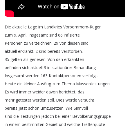
Die
aktuelle
Lage
im
Landkries
Vorpommern-Rügen
zum
9.
April
.
Insgesamt
sind
66
infizierte
Personen
zu
verzeichnen
.
29
von
diesen
sind
aktuell
erkrankt
.
2
sind
bereits
verstorben
.
35
gelten
als
genesen
.
Von
den
erkrankten
befinden
sich
aktuell
3
in
stationärer
Behandlung
.
Insgesamt
werden
163
Kontaktpersonen
verfolgt
.
Heute
ein
kleiner
Ausflug
zum
Thema
Massentestungen
.
Es
wird
immer
weider
davon
berichtet
,
das
mehr
getestet
werden
soll
.
Dies
werde
versucht
bereits
jetzt
schon
umzusetzen
.
Wie
Sinnvoll
sind
die
Testungen
jedoch
bei
einer
Bevölkerungsgruppe
in
einem
bestimmten
Gebiet
und
welche
Trefferquote