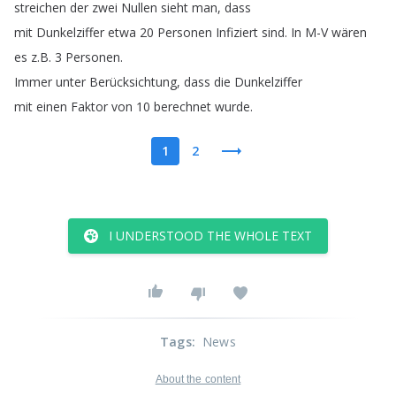
streichen
der
zwei
Nullen
sieht
man
,
dass
mit
Dunkelziffer
etwa
20
Personen
Infiziert
sind
.
In
M-V
wären
es
z
.
B
. 3
Personen
.
Immer
unter
Berücksichtung
,
dass
die
Dunkelziffer
mit
einen
Faktor
von
10
berechnet
wurde
.
1
2
I UNDERSTOOD THE WHOLE TEXT
Tags
:
News
About the content