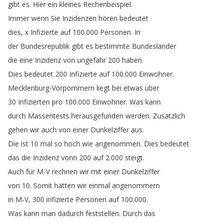
gibt
es
.
Hier
ein
kleines
Rechenbeispiel
.
Immer
wenn
Sie
Inzidenzen
hören
bedeutet
dies
,
x
Infizierte
auf
100.000
Personen
.
In
der
Bundesrepublik
gibt
es
bestimmte
Bundesländer
die
eine
Inzidenz
von
ungefähr
200
haben
.
Dies
bedeutet
200
Infizierte
auf
100.000
Einwohner
.
Mecklenburg-Vorpommern
liegt
bei
etwas
über
30
Infizierten
pro
100.000
Einwohner
.
Was
kann
durch
Massentests
herausgefunden
werden
.
Zusätzlich
gehen
wir
auch
von
einer
Dunkelziffer
aus
.
Die
ist
10
mal
so
hoch
wie
angenommen
.
Dies
bedeutet
das
die
Inzidenz
vonn
200
auf
2.000
steigt
.
Auch
für
M-V
rechnen
wir
mit
einer
Dunkelziffer
von
10.
Somit
hätten
wir
einmal
angenommern
in
M-V
, 300
infizierte
Personen
auf
100.000.
Was
kann
man
dadurch
feststellen
.
Durch
das