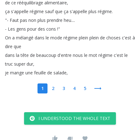
de
ce
rééquilibrage
alimentaire
,
ça
s'appelle
régime
sauf
que
ça
s'appelle
plus
régime
.
"-
Faut
pas
non
plus
prendre
heu
....
-
Les
gens
pour
des
cons
!"
On
a
mélangé
dans
le
mode
régime
plein
plein
de
choses
c'est
à
dire
que
dans
la
tête
de
beaucoup
d'entre
nous
le
mot
régime
c'est
le
truc
super
dur
,
je
mange
une
feuille
de
salade
,
1
2
3
4
5
I UNDERSTOOD THE WHOLE TEXT