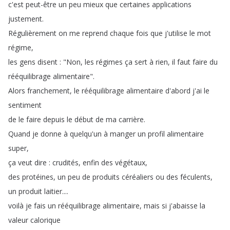
c'est
peut-être
un
peu
mieux
que
certaines
applications
justement
.
Régulièrement
on
me
reprend
chaque
fois
que
j'utilise
le
mot
régime
,
les
gens
disent
: "
Non
,
les
régimes
ça
sert
à
rien
,
il
faut
faire
du
rééquilibrage
alimentaire
".
Alors
franchement
,
le
rééquilibrage
alimentaire
d'abord
j'ai
le
sentiment
de
le
faire
depuis
le
début
de
ma
carrière
.
Quand
je
donne
à
quelqu'un
à
manger
un
profil
alimentaire
super
,
ça
veut
dire
:
crudités
,
enfin
des
végétaux
,
des
protéines
,
un
peu
de
produits
céréaliers
ou
des
féculents
,
un
produit
laitier
....
voilà
je
fais
un
rééquilibrage
alimentaire
,
mais
si
j'abaisse
la
valeur
calorique