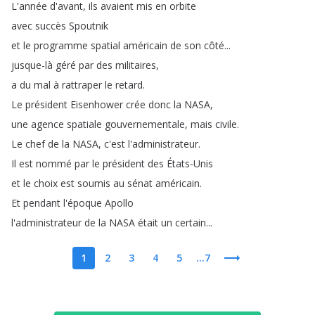
L'année
d'avant
,
ils
avaient
mis
en
orbite
avec
succès
Spoutnik
et
le
programme
spatial
américain
de
son
côté
...
jusque-là
géré
par
des
militaires
,
a
du
mal
à
rattraper
le
retard
.
Le
président
Eisenhower
crée
donc
la
NASA
,
une
agence
spatiale
gouvernementale
,
mais
civile
.
Le
chef
de
la
NASA
,
c'est
l'administrateur
.
Il
est
nommé
par
le
président
des
États-Unis
et
le
choix
est
soumis
au
sénat
américain
.
Et
pendant
l'époque
Apollo
l'administrateur
de
la
NASA
était
un
certain
...
1
2
3
4
5
...7