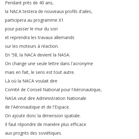
Pendant
près
de
40
ans
,
la
NACA
testera
de
nouveaux
profils
d'ailes
,
participera
au
programme
X1
pour
passer
le
mur
du
son
et
reprendra
les
travaux
allemands
sur
les
moteurs
à
réaction
.
En
'58,
la
NACA
devient
la
NASA
.
On
change
une
seule
lettre
dans
l'acronyme
mais
en
fait
,
le
sens
est
tout
autre
.
Là
où
la
NACA
voulait
dire
Comité
de
Conseil
National
pour
l'Aéronautique
,
NASA
veut
dire
Administration
Nationale
de
l'Aéronautique
et
de
l'Espace
.
On
ajoute
donc
la
dimension
spatiale
.
Il
faut
répondre
de
manière
plus
efficace
aux
progrès
des
soviétiques
.