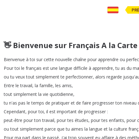
PR
👋 Bienvenue sur Français A la Carte
Bienvenue
à
toi
sur
cette
nouvelle
chaîne
pour
apprendre
ou
perfec
Pour
toi
le
français
est
une
langue
difficile
à
apprendre
,
tu
as
du
ma
ou
tu
veux
tout
simplement
te
perfectionner
,
alors
regarde
jusqu'a
Entre
le
travail
,
la
famille
,
les
amis
,
tout
simplement
la
vie
quotidienne
,
tu
n'as
pas
le
temps
de
pratiquer
et
de
faire
progresser
ton
niveau
Cependant
,
pour
toi
,
il
est
important
de
progresser
:
peut-être
pour
ton
travail
,
pour
tes
études
,
pour
tes
enfants
,
pour
ou
tout
simplement
parce
que
tu
aimes
la
langue
et
la
culture
franç
Pour
ma
part
dans
le
passé
,
j'ai
trop
souvent
eu
affaire
à
des
méth