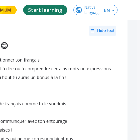
Native

Start learning
EN
EMIUM
language
:
Hide text
 😊
tionner
ton
français
.
l
à
dire
ou
à
comprendre
certains
mots
ou
expressions
u
bout
tu
auras
un
bonus
à
la
fin
!
de
français
comme
tu
le
voudrais
.
communiquer
avec
ton
entourage
aises
!
odes
qui
ne
me
correspondaient
pas
: