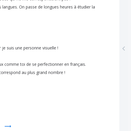
s
langues
.
On
passe
de
longues
heures
à
étudier
la
r
je
suis
une
personne
visuelle
!
ux
comme
toi
de
se
perfectionner
en
français
.
correspond
au
plus
grand
nombre
!