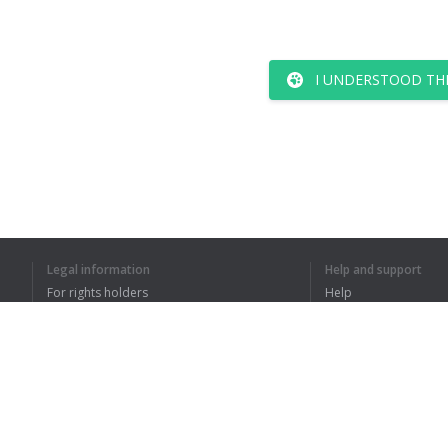
I UNDERSTOOD TH
Legal information
Help and support
For rights holders
Help
Privacy Policy
FAQ
Terms of Use
Browser extension