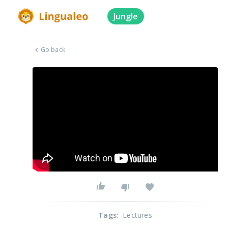
Jungle
Go back
Tags
:
Lectures