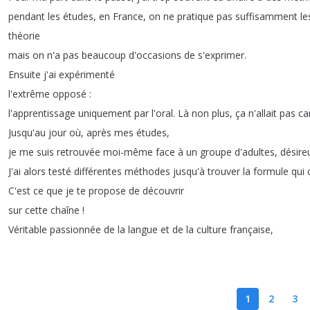
pendant
les
études
,
en
France
,
on
ne
pratique
pas
suffisamment
le
théorie
mais
on
n'a
pas
beaucoup
d'occasions
de
s'exprimer
.
Ensuite
j'ai
expérimenté
l'extrême
opposé
:
l'apprentissage
uniquement
par
l'oral
.
Là
non
plus
,
ça
n'allait
pas
ca
Jusqu'au
jour
où
,
après
mes
études
,
je
me
suis
retrouvée
moi-même
face
à
un
groupe
d'adultes
,
désire
J'ai
alors
testé
différentes
méthodes
jusqu'à
trouver
la
formule
qui
C'est
ce
que
je
te
propose
de
découvrir
sur
cette
chaîne
!
Véritable
passionnée
de
la
langue
et
de
la
culture
française
,
1
2
3