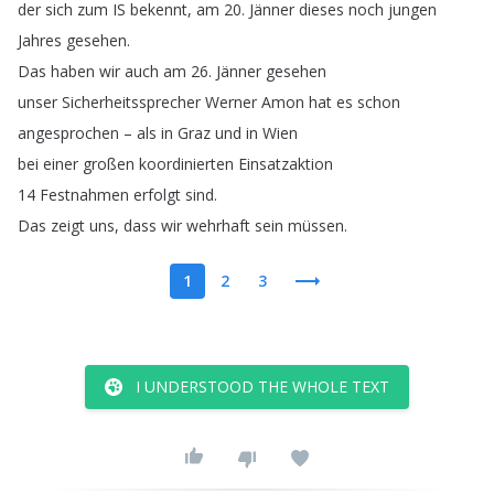
der
sich
zum
IS
bekennt
,
am
20.
Jänner
dieses
noch
jungen
Jahres
gesehen
.
Das
haben
wir
auch
am
26.
Jänner
gesehen
unser
Sicherheitssprecher
Werner
Amon
hat
es
schon
angesprochen
–
als
in
Graz
und
in
Wien
bei
einer
großen
koordinierten
Einsatzaktion
14
Festnahmen
erfolgt
sind
.
Das
zeigt
uns
,
dass
wir
wehrhaft
sein
müssen
.
1
2
3
I UNDERSTOOD THE WHOLE TEXT