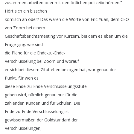
zusammen
arbeiten
oder
mit
den
örtlichen
polizeibehörden
.
"
Hört
sich
ein
bisschen
komisch
an
oder
?
Das
waren
die
Worte
von
Eric
Yuan
,
dem
CEO
von
Zoom
bei
einem
Geschäftsberichtsmeeting
vor
Kurzem
,
bei
dem
es
eben
um
die
Frage
ging
:
wie
sind
die
Pläne
für
die
Ende-zu-Ende-
Verschlüsselung
bei
Zoom
und
worauf
er
sich
bei
diesem
Zitat
eben
bezogen
hat
,
war
genau
der
Punkt
,
für
wen
es
diese
Ende-zu-Ende
Verschlüsselungsstufe
geben
wird
,
nämlich
genau
nur
für
die
zahlenden
Kunden
und
für
Schulen
.
Die
Ende-zu-Ende
Verschlüsselung
ist
gewissermaßen
der
Goldstandard
der
Verschlüsselungen
,