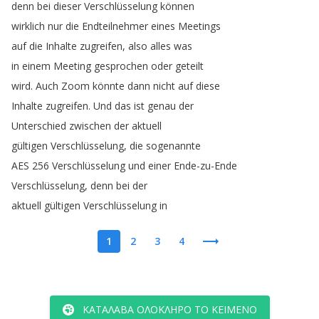
denn
bei
dieser
Verschlüsselung
können
wirklich
nur
die
Endteilnehmer
eines
Meetings
auf
die
Inhalte
zugreifen
,
also
alles
was
in
einem
Meeting
gesprochen
oder
geteilt
wird
.
Auch
Zoom
könnte
dann
nicht
auf
diese
Inhalte
zugreifen
.
Und
das
ist
genau
der
Unterschied
zwischen
der
aktuell
gültigen
Verschlüsselung
,
die
sogenannte
AES
256
Verschlüsselung
und
einer
Ende-zu-Ende
Verschlüsselung
,
denn
bei
der
aktuell
gültigen
Verschlüsselung
in
1
2
3
4
ΚΑΤΆΛΑΒΑ ΟΛΌΚΛΗΡΟ ΤΟ ΚΕΊΜΕΝΟ