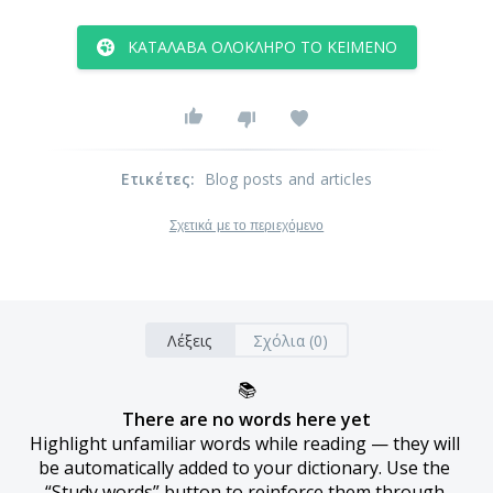
ΚΑΤΆΛΑΒΑ ΟΛΌΚΛΗΡΟ ΤΟ ΚΕΊΜΕΝΟ
Ετικέτες
:
Blog posts and articles
Σχετικά με το περιεχόμενο
Λέξεις
Σχόλια (0)
📚
There are no words here yet
Highlight unfamiliar words while reading — they will 
be automatically added to your dictionary. Use the 
“Study words” button to reinforce them through 