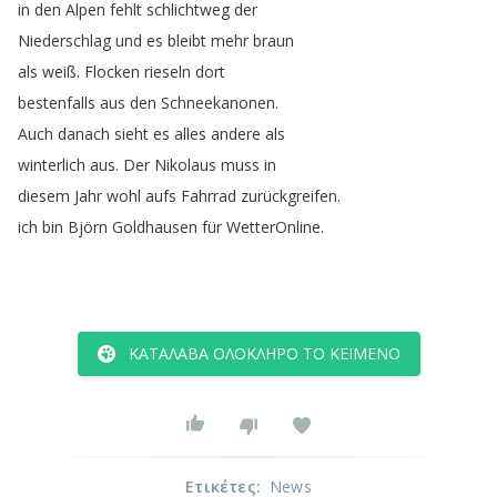
in
den
Alpen
fehlt
schlichtweg
der
Niederschlag
und
es
bleibt
mehr
braun
als
weiß
.
Flocken
rieseln
dort
bestenfalls
aus
den
Schneekanonen
.
Auch
danach
sieht
es
alles
andere
als
winterlich
aus
.
Der
Nikolaus
muss
in
diesem
Jahr
wohl
aufs
Fahrrad
zurückgreifen
.
ich
bin
Björn
Goldhausen
für
WetterOnline
.
ΚΑΤΆΛΑΒΑ ΟΛΌΚΛΗΡΟ ΤΟ ΚΕΊΜΕΝΟ
Ετικέτες
:
News