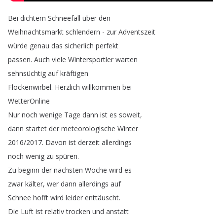
Bei
dichtem
Schneefall
über
den
Weihnachtsmarkt
schlendern
-
zur
Adventszeit
würde
genau
das
sicherlich
perfekt
passen
.
Auch
viele
Wintersportler
warten
sehnsüchtig
auf
kräftigen
Flockenwirbel
.
Herzlich
willkommen
bei
WetterOnline
Nur
noch
wenige
Tage
dann
ist
es
soweit
,
dann
startet
der
meteorologische
Winter
2016/2017.
Davon
ist
derzeit
allerdings
noch
wenig
zu
spüren
.
Zu
beginn
der
nächsten
Woche
wird
es
zwar
kälter
,
wer
dann
allerdings
auf
Schnee
hofft
wird
leider
enttäuscht
.
Die
Luft
ist
relativ
trocken
und
anstatt