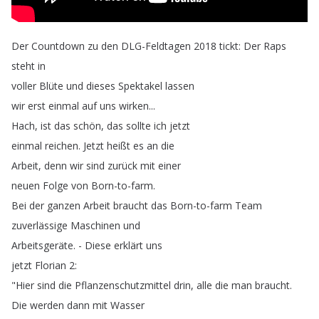
Der
Countdown
zu
den
DLG-Feldtagen
2018
tickt
:
Der
Raps
steht
in
voller
Blüte
und
dieses
Spektakel
lassen
wir
erst
einmal
auf
uns
wirken
...
Hach
,
ist
das
schön
,
das
sollte
ich
jetzt
einmal
reichen
.
Jetzt
heißt
es
an
die
Arbeit
,
denn
wir
sind
zurück
mit
einer
neuen
Folge
von
Born-to-farm
.
Bei
der
ganzen
Arbeit
braucht
das
Born-to-farm
Team
zuverlässige
Maschinen
und
Arbeitsgeräte
.
-
Diese
erklärt
uns
jetzt
Florian
2:
"
Hier
sind
die
Pflanzenschutzmittel
drin
,
alle
die
man
braucht
.
Die
werden
dann
mit
Wasser