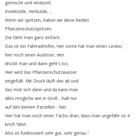
gemischt
und
verdünnt
.
Insektizide
,
Herbizide
, ...
Wenn
wir
spritzen
,
haben
wir
diese
beiden
Pflanzenschutzspritzen
.
Die
fährt
man
ganz
einfach
.
Das
ist
ein
Fahrradreifen
,
hier
vorne
hat
man
einen
Lenker
,
hier
noch
einen
Auslöser
,
den
drückt
man
und
dann
geht's
los
.
Hier
wird
das
Pflanzenschutzwasser
eingefüllt
.
Mit
Druck
läuft
das
ab
und
das
mixt
sich
dann
und
da
kann
man
alles
mögliche
wie
in
Groß
-
halt
nur
auf
den
kleinen
Parzellen
-
hier
.
Hier
hat
man
noch
einen
Tacho
dran
,
dass
man
ungefähr
so
4
km
/
h
fährt
.
Also
es
funktioniert
sehr
gut
,
sehr
genau
."