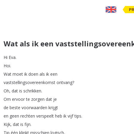
PR
Wat als ik een vaststellingsoveree
Hi
Eva
.
Hoi
.
Wat
moet
ik
doen
als
ik
een
vaststellingsovereenkomst
ontvang
?
Oh
,
dat
is
schrikken
.
Om
ervoor
te
zorgen
dat
je
de
beste
voorwaarden
krijgt
en
geen
rechten
verspeelt
heb
ik
vijf
tips
.
Kijk
,
dat
is
fijn
.
Tip
één
klinkt
misschien
logisch
,