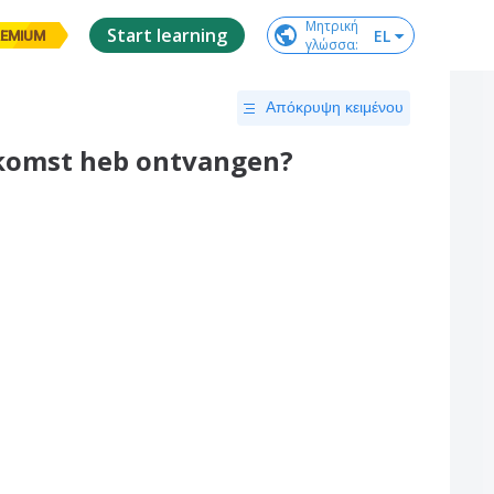
Μητρική

Start learning
EL
EMIUM
γλώσσα
:
Απόκρυψη κειμένου
nkomst heb ontvangen?