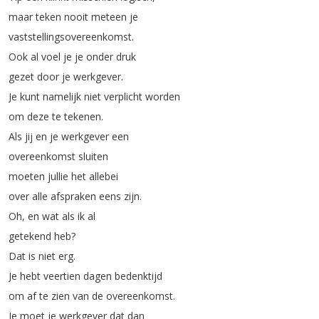
maar
teken
nooit
meteen
je
vaststellingsovereenkomst
.
Ook
al
voel
je
je
onder
druk
gezet
door
je
werkgever
.
Je
kunt
namelijk
niet
verplicht
worden
om
deze
te
tekenen
.
Als
jij
en
je
werkgever
een
overeenkomst
sluiten
moeten
jullie
het
allebei
over
alle
afspraken
eens
zijn
.
Oh
,
en
wat
als
ik
al
getekend
heb
?
Dat
is
niet
erg
.
Je
hebt
veertien
dagen
bedenktijd
om
af
te
zien
van
de
overeenkomst
.
Je
moet
je
werkgever
dat
dan