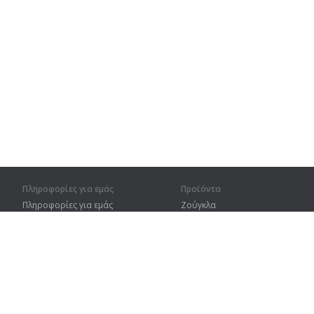
Πληροφορίες για εμάς
Προϊόντα
Πληροφορίες για εμάς
Ζούγκλα
Για συνεργάτες
Προπόνηση
Στοιχεία επικοινωνίας
Λεξικό
Χάρτης ιστοτόπου