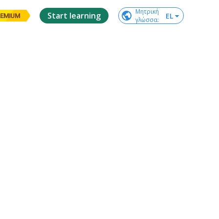
Μητρική

Start learning
EL
EMIUM
γλώσσα
: