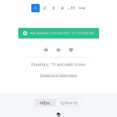
1
2
3
4
...11
ΚΑΤΆΛΑΒΑ ΟΛΌΚΛΗΡΟ ΤΟ ΚΕΊΜΕΝΟ
Ετικέτες
:
TV and radio shows
Σχετικά με το περιεχόμενο
Λέξεις
Σχόλια (0)
📚