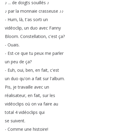
♪
...
de
doigts
souillés
♪
♪
par
la
monnaie
crasseuse
♪♪
-
Hum
,
là
,
t'as
sorti
un
vidéoclip
,
un
duo
avec
Fanny
Bloom
.
Constellation
,
c'est
ça
?
-
Ouais
.
-
Est-ce
que
tu
peux
me
parler
un
peu
de
ça
?
-
Euh
,
oui
,
ben
,
en
fait
,
c'est
un
duo
qu'on
a
fait
sur
l'album
.
Pis
,
je
travaille
avec
un
réalisateur
,
en
fait
,
sur
les
vidéoclips
où
on
va
faire
au
total
4
vidéoclips
qui
se
suivent
.
-
Comme
une
histoire
!