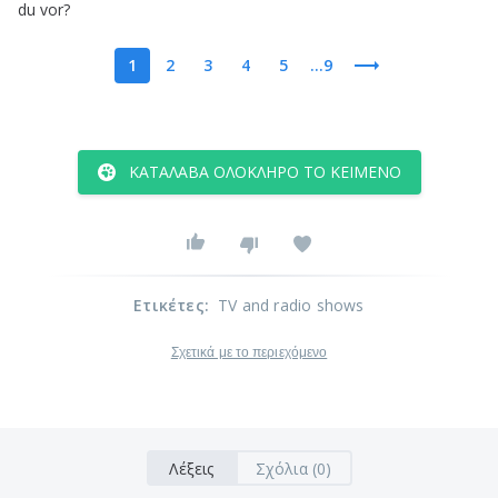
du
vor
?
1
2
3
4
5
...9
ΚΑΤΆΛΑΒΑ ΟΛΌΚΛΗΡΟ ΤΟ ΚΕΊΜΕΝΟ
Ετικέτες
:
TV and radio shows
Σχετικά με το περιεχόμενο
Λέξεις
Σχόλια (0)