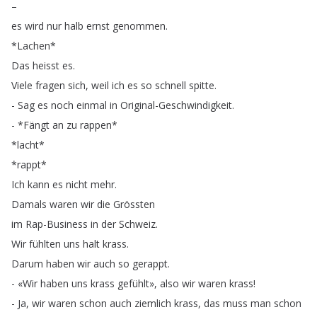
–
es
wird
nur
halb
ernst
genommen
.
*
Lachen
*
Das
heisst
es
.
Viele
fragen
sich
,
weil
ich
es
so
schnell
spitte
.
-
Sag
es
noch
einmal
in
Original-Geschwindigkeit
.
- *
Fängt
an
zu
rappen
*
*
lacht
*
*
rappt
*
Ich
kann
es
nicht
mehr
.
Damals
waren
wir
die
Grössten
im
Rap-Business
in
der
Schweiz
.
Wir
fühlten
uns
halt
krass
.
Darum
haben
wir
auch
so
gerappt
.
-
«Wir
haben
uns
krass
gefühlt»
,
also
wir
waren
krass
!
-
Ja
,
wir
waren
schon
auch
ziemlich
krass
,
das
muss
man
schon