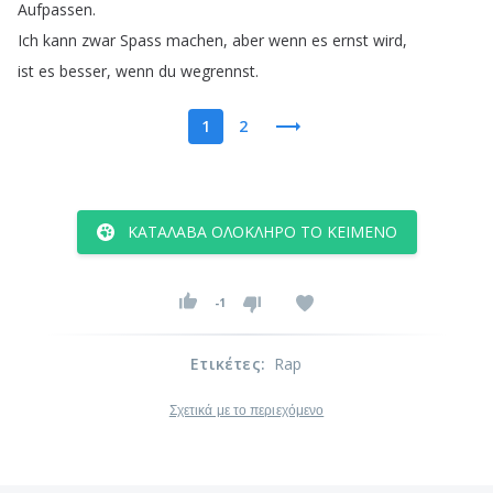
Aufpassen
.
Ich
kann
zwar
Spass
machen
,
aber
wenn
es
ernst
wird
,
ist
es
besser
,
wenn
du
wegrennst
.
1
2
ΚΑΤΆΛΑΒΑ ΟΛΌΚΛΗΡΟ ΤΟ ΚΕΊΜΕΝΟ
-1
Ετικέτες
:
Rap
Σχετικά με το περιεχόμενο