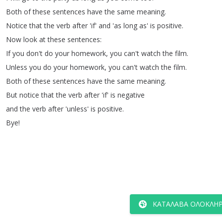
Both
of
these
sentences
have
the
same
meaning
.
Notice
that
the
verb
after
'if'
and
'as
long
as'
is
positive
.
Now
look
at
these
sentences
:
If
you
don't
do
your
homework
,
you
can't
watch
the
film
.
Unless
you
do
your
homework
,
you
can't
watch
the
film
.
Both
of
these
sentences
have
the
same
meaning
.
But
notice
that
the
verb
after
'if'
is
negative
and
the
verb
after
'unless'
is
positive
.
Bye
!
ΚΑΤΆΛΑΒΑ ΟΛΌΚΛΗΡ