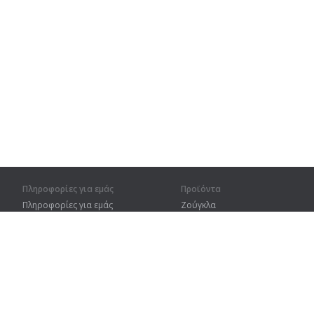
Πληροφορίες για εμάς
Προϊόντα
Πληροφορίες για εμάς
Ζούγκλα
Για συνεργάτες
Προπόνηση
Στοιχεία επικοινωνίας
Λεξικό
Χάρτης ιστοτόπου