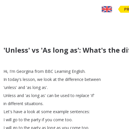
PR
'Unless' vs 'As long as': What's the 
Hi
,
I'm
Georgina
from
BBC
Learning
English
.
In
today's
lesson
,
we
look
at
the
difference
between
'unless'
and
'as
long
as'.
Unless
and
'as
long
as'
can
be
used
to
replace
'if'
in
different
situations
.
Let's
have
a
look
at
some
example
sentences
:
I
will
go
to
the
party
if
you
come
too
.
I
will
go
to
the
party
as
long
as
you
come
too
.