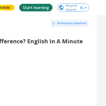
Μητρική

Start learning
EL
EMIUM
γλώσσα
:
Απόκρυψη κειμένου
difference? English In A Minute