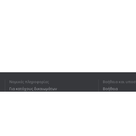
Νομικές πληροφορίες
Βοήθεια και υποσ
Για κατόχους δικαιωμάτων
Βοήθεια
Πολιτική προστασίας απορρήτου
Συχνές ερωτήσεις
Terms of Use
Επέκταση προγράμματος περιήγησης