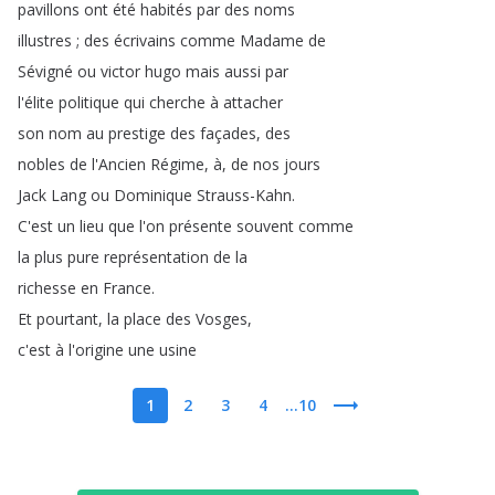
pavillons
ont
été
habités
par
des
noms
illustres
;
des
écrivains
comme
Madame
de
Sévigné
ou
victor
hugo
mais
aussi
par
l'élite
politique
qui
cherche
à
attacher
son
nom
au
prestige
des
façades
,
des
nobles
de
l'Ancien
Régime
,
à
,
de
nos
jours
Jack
Lang
ou
Dominique
Strauss-Kahn
.
C'est
un
lieu
que
l'on
présente
souvent
comme
la
plus
pure
représentation
de
la
richesse
en
France
.
Et
pourtant
,
la
place
des
Vosges
,
c'est
à
l'origine
une
usine
1
2
3
4
...10