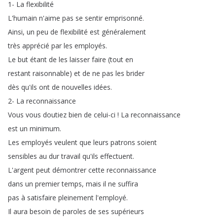
1-
La
flexibilité
L'humain
n'aime
pas
se
sentir
emprisonné
.
Ainsi
,
un
peu
de
flexibilité
est
généralement
très
apprécié
par
les
employés
.
Le
but
étant
de
les
laisser
faire
(
tout
en
restant
raisonnable
)
et
de
ne
pas
les
brider
dès
qu'ils
ont
de
nouvelles
idées
.
2-
La
reconnaissance
Vous
vous
doutiez
bien
de
celui-ci
!
La
reconnaissance
est
un
minimum
.
Les
employés
veulent
que
leurs
patrons
soient
sensibles
au
dur
travail
qu'ils
effectuent
.
L'argent
peut
démontrer
cette
reconnaissance
dans
un
premier
temps
,
mais
il
ne
suffira
pas
à
satisfaire
pleinement
l'employé
.
Il
aura
besoin
de
paroles
de
ses
supérieurs