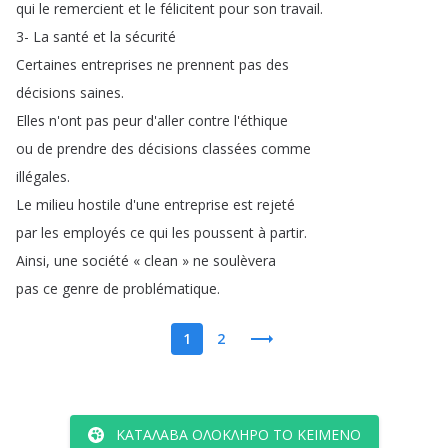
qui
le
remercient
et
le
félicitent
pour
son
travail
.
3-
La
santé
et
la
sécurité
Certaines
entreprises
ne
prennent
pas
des
décisions
saines
.
Elles
n'ont
pas
peur
d'aller
contre
l'éthique
ou
de
prendre
des
décisions
classées
comme
illégales
.
Le
milieu
hostile
d'une
entreprise
est
rejeté
par
les
employés
ce
qui
les
poussent
à
partir
.
Ainsi
,
une
société
«
clean
»
ne
soulèvera
pas
ce
genre
de
problématique
.
1
2
ΚΑΤΆΛΑΒΑ ΟΛΌΚΛΗΡΟ ΤΟ ΚΕΊΜΕΝΟ