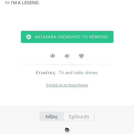
>>
I'M
A
LEGEND
.
ΚΑΤΆΛΑΒΑ ΟΛΌΚΛΗΡΟ ΤΟ ΚΕΊΜΕΝΟ
Ετικέτες
:
TV and radio shows
Σχετικά με το περιεχόμενο
Λέξεις
Σχόλια (0)
📚