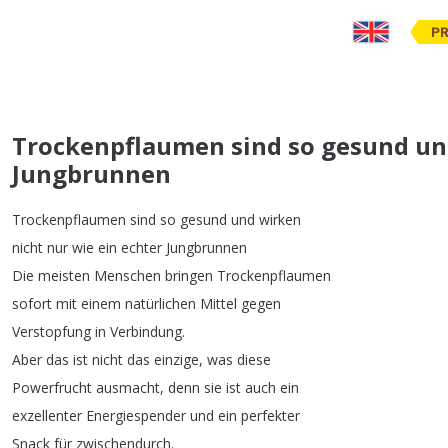
PR
Trockenpflaumen sind so gesund und
Jungbrunnen
Trockenpflaumen
sind
so
gesund
und
wirken
nicht
nur
wie
ein
echter
Jungbrunnen
Die
meisten
Menschen
bringen
Trockenpflaumen
sofort
mit
einem
natürlichen
Mittel
gegen
Verstopfung
in
Verbindung
.
Aber
das
ist
nicht
das
einzige
,
was
diese
Powerfrucht
ausmacht
,
denn
sie
ist
auch
ein
exzellenter
Energiespender
und
ein
perfekter
Snack
für
zwischendurch
.