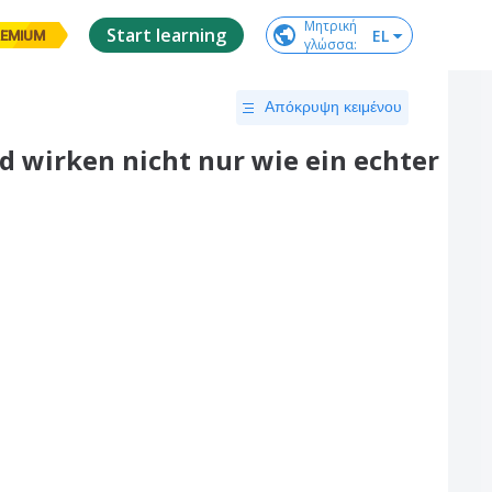
Μητρική

Start learning
EL
EMIUM
γλώσσα
:
Απόκρυψη κειμένου
 wirken nicht nur wie ein echter