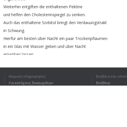
Weiterhin
entgiften
die
enthaltenen
Pektine
und
helfen
den
Cholesterinspiegel
zu
senken
.
Auch
das
enthaltene
Sorbitol
bringt
den
Verdauungstrakt
in
Schwung
.
Hierfür
am
besten
über
Nacht
ein
paar
Trockenpflaumen
in
ein
Glas
mit
Wasser
geben
und
über
Nacht
einwirken
lassen
.
Diesen
Sud
solltest
Du
dann
nächsten
Morgen
auf
nüchternen
Magen
trinken
und
die
Pflaumen
Νομικές πληροφορίες
Βοήθεια και υποσ
auch
am
besten
gleich
mitessen
.
Για κατόχους δικαιωμάτων
Βοήθεια
Verbessern
die
Augengesundheit
Πολιτική προστασίας απορρήτου
Συχνές ερωτήσεις
Für
ein
gutes
Sehvermögen
,
benötigt
der
Terms of Use
Körper
viel
Vitamin
A
.
Nur
ein
paar
Pflaumen
können
bereits
10%
der
empfohlenen
Tagesdosis
an
Vitamin
A
liefern
.
Επέκταση προγράμματος περιήγησης
Ein
höherer
Vitamin-A-Spiegel
reduziert
das