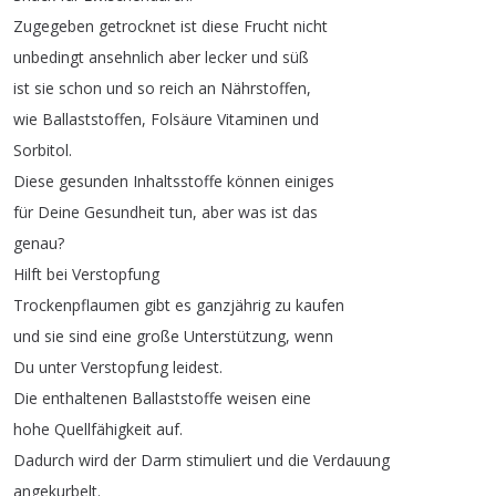
Zugegeben
getrocknet
ist
diese
Frucht
nicht
unbedingt
ansehnlich
aber
lecker
und
süß
ist
sie
schon
und
so
reich
an
Nährstoffen
,
wie
Ballaststoffen
,
Folsäure
Vitaminen
und
Sorbitol
.
Diese
gesunden
Inhaltsstoffe
können
einiges
für
Deine
Gesundheit
tun
,
aber
was
ist
das
genau
?
Hilft
bei
Verstopfung
Trockenpflaumen
gibt
es
ganzjährig
zu
kaufen
und
sie
sind
eine
große
Unterstützung
,
wenn
Du
unter
Verstopfung
leidest
.
Die
enthaltenen
Ballaststoffe
weisen
eine
hohe
Quellfähigkeit
auf
.
Dadurch
wird
der
Darm
stimuliert
und
die
Verdauung
angekurbelt
.