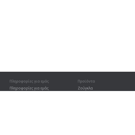
Πληροφορίες για εμάς
Προϊόντα
Πληροφορίες για εμάς
Ζούγκλα
Για συνεργάτες
Προπόνηση
Στοιχεία επικοινωνίας
Λεξικό
Χάρτης ιστοτόπου