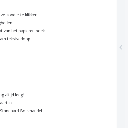
ze
zonder
te
klikken
.
gheden
.
at
van
het
papieren
boek
.
aam
tekstverloop
.
og
altijd
leeg
!
aart
in
.
Standaard
Boekhandel