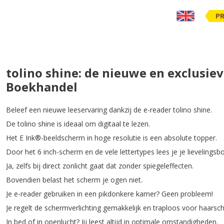
PR
tolino shine: de nieuwe en exclusie
Boekhandel
Beleef
een
nieuwe
leeservaring
dankzij
de
e-reader
tolino
shine
.
De
tolino
shine
is
ideaal
om
digitaal
te
lezen
.
Het
E
Ink®-beeldscherm
in
hoge
resolutie
is
een
absolute
topper
.
Door
het
6
inch-scherm
en
de
vele
lettertypes
lees
je
je
lievelingsb
Ja
,
zelfs
bij
direct
zonlicht
gaat
dat
zonder
spiegeleffecten
.
Bovendien
belast
het
scherm
je
ogen
niet
.
Je
e-reader
gebruiken
in
een
pikdonkere
kamer
?
Geen
probleem
!
Je
regelt
de
schermverlichting
gemakkelijk
en
traploos
voor
haarsc
In
bed
of
in
openlucht
?
Jij
leest
altijd
in
optimale
omstandigheden
.