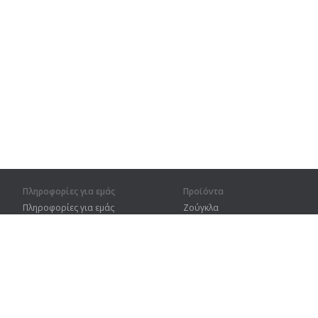
Πληροφορίες για εμάς
Προϊόντα
Πληροφορίες για εμάς
Ζούγκλα
Για συνεργάτες
Προπόνηση
Στοιχεία επικοινωνίας
Λεξικό
Χάρτης ιστοτόπου