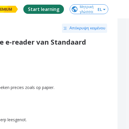
Μητρική

Start learning
EL
EMIUM
γλώσσα
:
Απόκρυψη κειμένου
ve e-reader van Standaard
oeken
precies
zoals
op
papier
.
herp
leesgenot
.