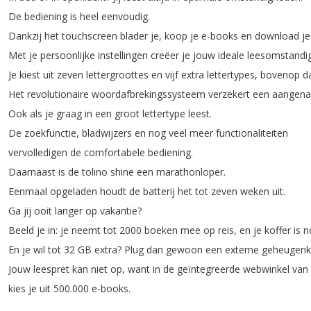
De
bediening
is
heel
eenvoudig
.
Dankzij
het
touchscreen
blader
je
,
koop
je
e-books
en
download
je
Met
je
persoonlijke
instellingen
creëer
je
jouw
ideale
leesomstandi
Je
kiest
uit
zeven
lettergroottes
en
vijf
extra
lettertypes
,
bovenop
d
Het
revolutionaire
woordafbrekingssysteem
verzekert
een
aangen
Ook
als
je
graag
in
een
groot
lettertype
leest
.
De
zoekfunctie
,
bladwijzers
en
nog
veel
meer
functionaliteiten
vervolledigen
de
comfortabele
bediening
.
Daarnaast
is
de
tolino
shine
een
marathonloper
.
Eenmaal
opgeladen
houdt
de
batterij
het
tot
zeven
weken
uit
.
Ga
jij
ooit
langer
op
vakantie
?
Beeld
je
in
:
je
neemt
tot
2000
boeken
mee
op
reis
,
en
je
koffer
is
n
En
je
wil
tot
32
GB
extra
?
Plug
dan
gewoon
een
externe
geheugenk
Jouw
leespret
kan
niet
op
,
want
in
de
geïntegreerde
webwinkel
van
kies
je
uit
500.000
e-books
.