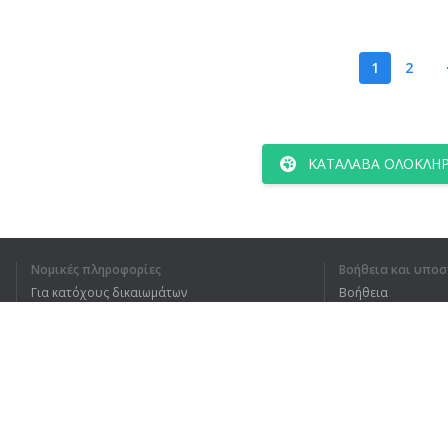
1
2
ΚΑΤΆΛΑΒΑ ΟΛΌΚΛΗΡ
Νομικές πληροφορίες
Βοήθεια και υποσ
Για κατόχους δικαιωμάτων
Βοήθεια
Πολιτική προστασίας απορρήτου
Συχνές ερωτήσεις
Terms of Use
Επέκταση προγράμματος περιήγησης