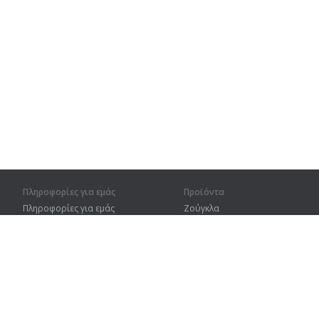
Πληροφορίες για εμάς
Προϊόντα
Πληροφορίες για εμάς
Ζούγκλα
Για συνεργάτες
Προπόνηση
Στοιχεία επικοινωνίας
Λεξικό
Χάρτης ιστοτόπου