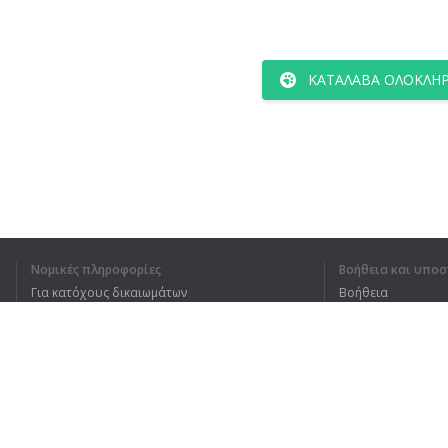
ΚΑΤΆΛΑΒΑ ΟΛΌΚΛΗΡ
Νομικές πληροφορίες
Βοήθεια και υποσ
Για κατόχους δικαιωμάτων
Βοήθεια
Πολιτική προστασίας απορρήτου
Συχνές ερωτήσεις
Terms of Use
Επέκταση προγράμματος περιήγησης