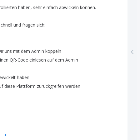
ollierten
haben
,
sehr
einfach
abwickeln
können
.
schnell
und
fragen
sich
:
ir
uns
mit
dem
Admin
koppeln
inen
QR-Code
einlesen
auf
dem
Admin
ewickelt
haben
uf
diese
Plattform
zurückgreifen
werden