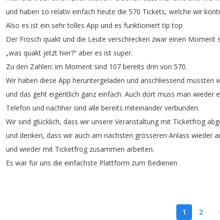
und
haben
so
relativ
einfach
heute
die
570
Tickets
,
welche
wir
kontr
Also
es
ist
ein
sehr
tolles
App
und
es
funktioniert
tip
top
Der
Frosch
quakt
und
die
Leute
verschrecken
zwar
einen
Moment
„
was
quakt
jetzt
hier
?
“
aber
es
ist
super
.
Zu
den
Zahlen
:
im
Moment
sind
107
bereits
drin
von
570.
Wir
haben
diese
App
heruntergeladen
und
anschliessend
mussten
w
und
das
geht
eigentlich
ganz
einfach
.
Auch
dort
muss
man
wieder
e
Telefon
und
nachher
sind
alle
bereits
miteinander
verbunden
.
Wir
sind
glücklich
,
dass
wir
unsere
Veranstaltung
mit
Ticketfrog
abg
und
denken
,
dass
wir
auch
am
nächsten
grösseren
Anlass
wieder
a
und
wieder
mit
Ticketfrog
zusammen
arbeiten
.
Es
war
für
uns
die
einfachste
Plattform
zum
Bedienen
1
2