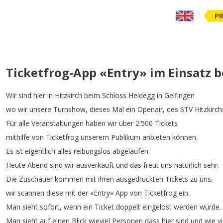
PR
Ticketfrog-App «Entry» im Einsatz b
Wir
sind
hier
in
Hitzkirch
beim
Schloss
Heidegg
in
Gelfingen
wo
wir
unsere
Turnshow
,
dieses
Mal
ein
Openair
,
des
STV
Hitzkirch
Für
alle
Veranstaltungen
haben
wir
über
2'500
Tickets
mithilfe
von
Ticketfrog
unserem
Publikum
anbieten
können
.
Es
ist
eigentlich
alles
reibungslos
abgelaufen
.
Heute
Abend
sind
wir
ausverkauft
und
das
freut
uns
natürlich
sehr
.
Die
Zuschauer
kommen
mit
ihren
ausgedruckten
Tickets
zu
uns
,
wir
scannen
diese
mit
der
«Entry»
App
von
Ticketfrog
ein
.
Man
sieht
sofort
,
wenn
ein
Ticket
doppelt
eingelöst
werden
würde
.
Man
sieht
auf
einen
Blick
wieviel
Personen
dass
hier
sind
und
wie
v