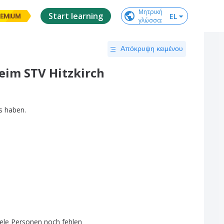
Μητρική

Start learning
EL
EMIUM
γλώσσα
:
Απόκρυψη κειμένου
eim STV Hitzkirch
s
haben
.
iele
Personen
noch
fehlen