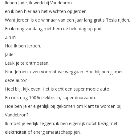
Ik
ben
Jade
,
ik
werk
bij
Vandebron
en
ik
ben
hier
aan
het
wachten
op
Jeroen
.
Want
Jeroen
is
de
winnaar
van
een
jaar
lang
gratis
Tesla
rijden
.
En
ik
mag
vandaag
met
hem
de
hele
dag
op
pad
.
Zin
in
!
Hoi
,
ik
ben
Jeroen
.
Jade
.
Leuk
je
te
ontmoeten
.
Nou
Jeroen
,
even
voordat
we
weggaan
.
Hoe
blij
ben
jij
met
deze
auto
?
Heel
blij
,
kijk
even
.
Het
is
echt
een
super
mooie
auto
.
En
ook
nog
100%
elektrisch
,
super
duurzaam
.
Hoe
ben
je
er
eigenlijk
bij
gekomen
om
klant
te
worden
bij
Vandebron
?
Ik
moet
je
eerlijk
zeggen
;
ik
ben
eigenlijk
nooit
bezig
met
elektriciteit
of
energiemaatschappijen
.