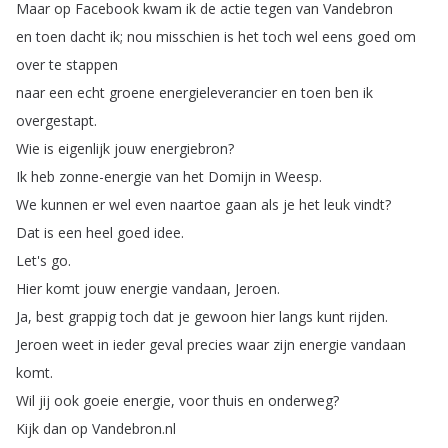
Maar
op
Facebook
kwam
ik
de
actie
tegen
van
Vandebron
en
toen
dacht
ik
;
nou
misschien
is
het
toch
wel
eens
goed
om
over
te
stappen
naar
een
echt
groene
energieleverancier
en
toen
ben
ik
overgestapt
.
Wie
is
eigenlijk
jouw
energiebron
?
Ik
heb
zonne-energie
van
het
Domijn
in
Weesp
.
We
kunnen
er
wel
even
naartoe
gaan
als
je
het
leuk
vindt
?
Dat
is
een
heel
goed
idee
.
Let's
go
.
Hier
komt
jouw
energie
vandaan
,
Jeroen
.
Ja
,
best
grappig
toch
dat
je
gewoon
hier
langs
kunt
rijden
.
Jeroen
weet
in
ieder
geval
precies
waar
zijn
energie
vandaan
komt
.
Wil
jij
ook
goeie
energie
,
voor
thuis
en
onderweg
?
Kijk
dan
op
Vandebron
.
nl