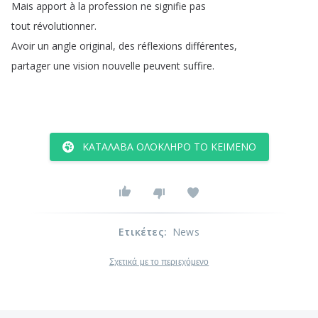
Mais
apport
à
la
profession
ne
signifie
pas
tout
révolutionner
.
Avoir
un
angle
original
,
des
réflexions
différentes
,
partager
une
vision
nouvelle
peuvent
suffire
.
ΚΑΤΆΛΑΒΑ ΟΛΌΚΛΗΡΟ ΤΟ ΚΕΊΜΕΝΟ
Ετικέτες
:
News
Σχετικά με το περιεχόμενο