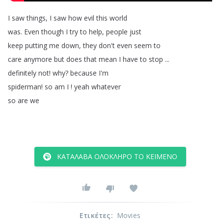
I
saw
things
,
I
saw
how
evil
this
world
was
.
Even
though
I
try
to
help
,
people
just
keep
putting
me
down
,
they
don't
even
seem
to
care
anymore
but
does
that
mean
I
have
to
stop
...
definitely
not
!
why
?
because
I'm
spiderman
!
so
am
I
!
yeah
whatever
so
are
we
ΚΑΤΆΛΑΒΑ ΟΛΌΚΛΗΡΟ ΤΟ ΚΕΊΜΕΝΟ
Ετικέτες
:
Movies