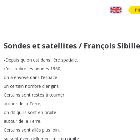
PR
Sondes et satellites / François Sibill
-Depuis
qu'on
est
dans
l'ère
spatiale
,
c'est-à-dire
les
années
1960,
on
a
envoyé
dans
l'espace
un
certain
nombre
d'engins
.
Certains
sont
restés
à
tourner
autour
de
la
Terre
,
on
dit
qu'ils
sont
en
orbite
autour
de
la
Terre
.
Certains
sont
allés
plus
loin
,
se
sont
éventuellement
mis
en
orbite