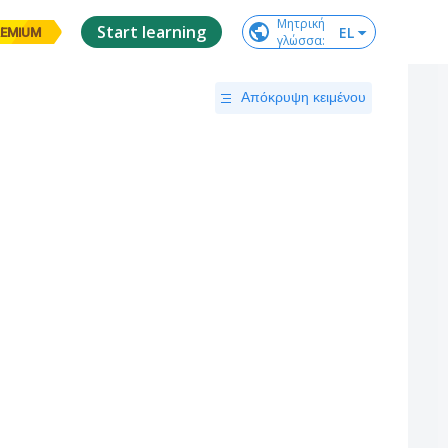
Μητρική

Start learning
EL
EMIUM
γλώσσα
:
Απόκρυψη κειμένου
e