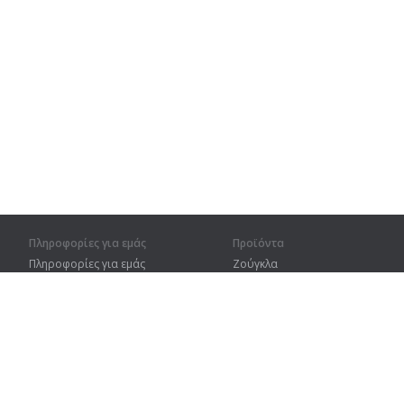
Πληροφορίες για εμάς
Προϊόντα
Πληροφορίες για εμάς
Ζούγκλα
Για συνεργάτες
Προπόνηση
Στοιχεία επικοινωνίας
Λεξικό
Χάρτης ιστοτόπου