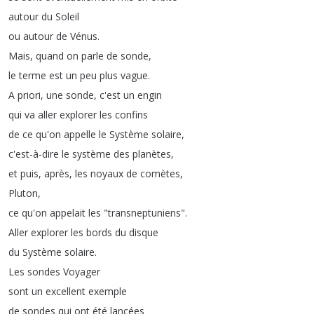
autour
du
Soleil
ou
autour
de
Vénus
.
Mais
,
quand
on
parle
de
sonde
,
le
terme
est
un
peu
plus
vague
.
A
priori
,
une
sonde
,
c'est
un
engin
qui
va
aller
explorer
les
confins
de
ce
qu'on
appelle
le
Système
solaire
,
c'est-à-dire
le
système
des
planètes
,
et
puis
,
après
,
les
noyaux
de
comètes
,
Pluton
,
ce
qu'on
appelait
les
"
transneptuniens
".
Aller
explorer
les
bords
du
disque
du
Système
solaire
.
Les
sondes
Voyager
sont
un
excellent
exemple
de
sondes
qui
ont
été
lancées