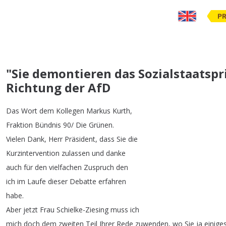
PR
"Sie demontieren das Sozialstaatspr
Richtung der AfD
Das
Wort
dem
Kollegen
Markus
Kurth
,
Fraktion
Bündnis
90/
Die
Grünen
.
Vielen
Dank
,
Herr
Präsident
,
dass
Sie
die
Kurzintervention
zulassen
und
danke
auch
für
den
vielfachen
Zuspruch
den
ich
im
Laufe
dieser
Debatte
erfahren
habe
.
Aber
jetzt
Frau
Schielke-Ziesing
muss
ich
mich
doch
dem
zweiten
Teil
Ihrer
Rede
zuwenden
,
wo
Sie
ja
einige