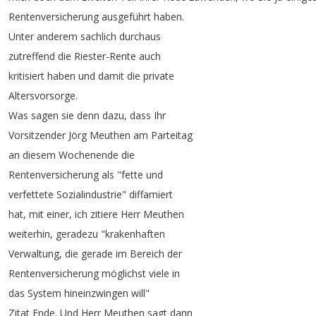
Rentenversicherung
ausgeführt
haben
.
Unter
anderem
sachlich
durchaus
zutreffend
die
Riester-Rente
auch
kritisiert
haben
und
damit
die
private
Altersvorsorge
.
Was
sagen
sie
denn
dazu
,
dass
Ihr
Vorsitzender
Jörg
Meuthen
am
Parteitag
an
diesem
Wochenende
die
Rentenversicherung
als
"
fette
und
verfettete
Sozialindustrie
"
diffamiert
hat
,
mit
einer
,
ich
zitiere
Herr
Meuthen
weiterhin
,
geradezu
"
krakenhaften
Verwaltung
,
die
gerade
im
Bereich
der
Rentenversicherung
möglichst
viele
in
das
System
hineinzwingen
will
"
Zitat
Ende
.
Und
Herr
Meuthen
sagt
dann