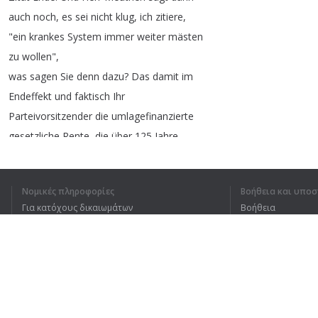
auch
noch
,
es
sei
nicht
klug
,
ich
zitiere
,
"
ein
krankes
System
immer
weiter
mästen
zu
wollen
",
was
sagen
Sie
denn
dazu
?
Das
damit
im
Endeffekt
und
faktisch
Ihr
Parteivorsitzender
die
umlagefinanzierte
gesetzliche
Rente
,
die
über
125
Jahre
Stabilität
im
wichtigsten
Zweig
der
Sozialversicherung
garantiert
hat
,
Νομικές πληροφορίες
Βοήθεια και υποσ
zerschlagen
will
und
auf
der
anderen
Για κατόχους δικαιωμάτων
Βοήθεια
Seite
,
auf
der
anderen
Seite
haben
sie
Πολιτική προστασίας απορρήτου
Συχνές ερωτήσεις
ein
Mitglied
in
ihrer
Fraktion
,
Markus
Terms of Use
Frohnmaier
,
Kollege
aus
Baden
Württemberg
der
in
einem
Konzeptpapier
geschrieben
hat
: "
Die
Ungleichbehandlung
von
Deutschen
Επέκταση προγράμματος περιήγησης
und
Ausländern
ist
geboten
,
weil
das