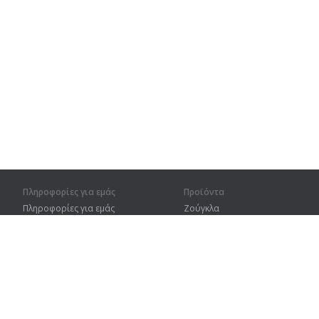
Πληροφορίες για εμάς
Προϊόντα
Πληροφορίες για εμάς
Ζούγκλα
Για συνεργάτες
Προπόνηση
Στοιχεία επικοινωνίας
Λεξικό
Χάρτης ιστοτόπου