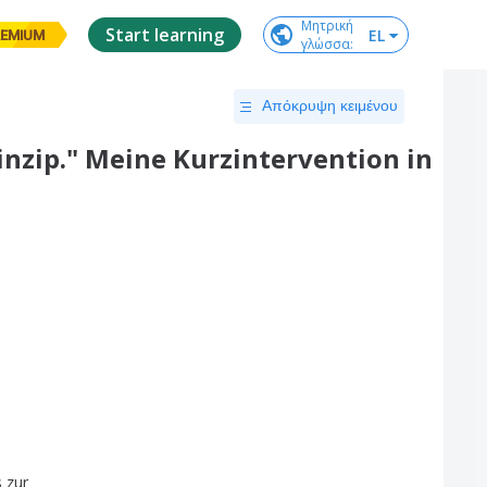
Μητρική

Start learning
EL
EMIUM
γλώσσα
:
Απόκρυψη κειμένου
inzip." Meine Kurzintervention in
s
zur