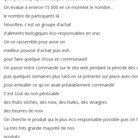
On
évalue
à
environ
15 000
en
ce
moment
le
nombre
...
le
nombre
de
participants
là
NousRire
,
c'est
un
groupe
d'achat
d'aliments
biologiques
éco-responsables
en
vrac
On
se
rassemble
pour
avoir
un
meilleur
pouvoir
d'achat
puis
euh
...
pour
faire
quelque
chose
en
communauté
On
passe
notre
commande
sur
le
site
web
pendant
la
période
des
puis
quelques
semaines
plus
tard
on
se
présente
sur
place
avec
no
pour
emballer
ce
qu'on
avait
préalablement
commandé
C'est
tout
du
non
périssable
:
des
fruits
séchés
,
des
noix
,
des
huiles
,
des
vinaigres
des
beurres
de
noix
On
cherche
le
produit
qui
le
plus
éco-responsable
possible
puis
on
La
très
très
grande
majorité
de
nos
produits