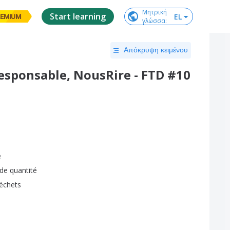
Μητρική

Start learning
EL
EMIUM
γλώσσα
:
Απόκρυψη κειμένου
responsable, NousRire - FTD #10
e
de
quantité
échets