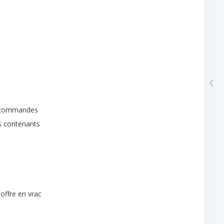
commandes
s
contenants
l'offre
en
vrac