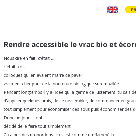
PR
Rendre accessible le vrac bio et éco
NousRire
en
fait
,
c'était
...
c'était
trois
colloques
qui
en
avaient
marre
de
payer
vraiment
cher
pour
de
la
nourriture
biologique
suremballée
Pendant
longtemps
il
y
a
l'idée
qui
a
germé
de
justement
,
tu
sais
d
d'appeler
quelques
amis
,
de
se
rassembler
,
de
commander
en
gran
tout
simplement
pour
économiser
des
sous
puis
économiser
des
d
Donc
un
jour
ils
ont
décidé
de
le
faire
tout
simplement
Ça
a
pris
des
proportions
,
ça
s'est
comme
emflammé
là