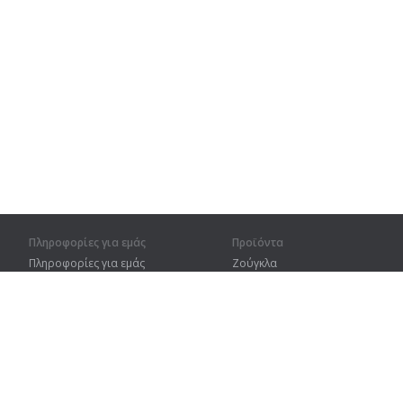
Πληροφορίες για εμάς
Προϊόντα
Πληροφορίες για εμάς
Ζούγκλα
Για συνεργάτες
Προπόνηση
Στοιχεία επικοινωνίας
Λεξικό
Χάρτης ιστοτόπου