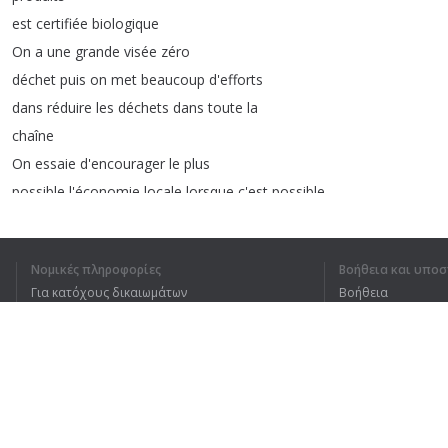
est
certifiée
biologique
On
a
une
grande
visée
zéro
déchet
puis
on
met
beaucoup
d'efforts
dans
réduire
les
déchets
dans
toute
la
chaîne
On
essaie
d'encourager
le
plus
possible
l'économie
locale
lorsque
c'est
possible
On
essaie
d'aller
directement
auprès
des
producteurs
On
demande
c'est
quoi
les
Νομικές πληροφορίες
Βοήθεια και υποσ
méthodes
de
production
Για κατόχους δικαιωμάτων
Βοήθεια
c'est
quoi
les
produits
utilisés
dans
toute
la
chaîne
,
les
emballages
Πολιτική προστασίας απορρήτου
Συχνές ερωτήσεις
On
essaie
de
s'appliquer
à
renégocier
nos
ententes
avec
nos
fourn
Terms of Use
Επέκταση προγράμματος περιήγησης
1
2
3