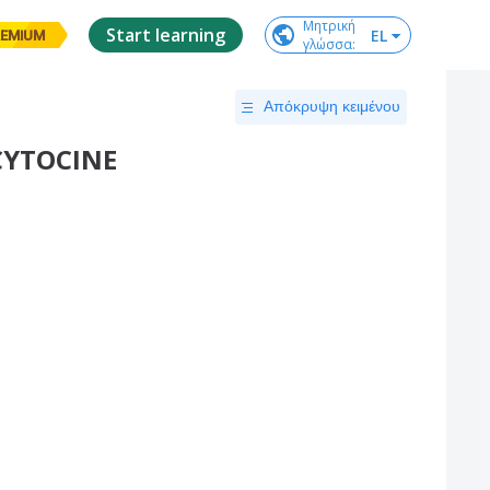
Μητρική

Start learning
EL
EMIUM
γλώσσα
:
Απόκρυψη κειμένου
CYTOCINE