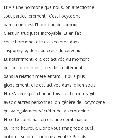
Et
y
a
une
hormone
que
nous
,
on
affectionne
tout
particulièrement
:
c'est
l'ocytocine
parce
que
c'est
l'hormone
de
l'amour
.
C'est
un
truc
juste
incroyable
.
Et
en
fait
,
cette
hormone
,
elle
est
sécrétée
dans
l'hypophyse
,
donc
au
cœur
du
cerveau
.
Et
notamment
,
elle
est
activée
au
moment
de
l'accouchement
,
lors
de
l'allaitement
,
dans
la
relation
mère-enfant
.
Et
puis
plus
globalement
,
elle
est
activée
dans
le
lien
social
.
Et
il
s'avère
qu'à
chaque
fois
que
l'on
interagit
avec
d'autres
personnes
,
on
génère
de
l'ocytocyne
qui
va
également
sécréter
de
la
sérotonine
.
Et
cette
combinaison
est
une
combinaison
qui
rend
heureux
.
Donc
vous
imaginez
à
quel
point
ce
sujet
est
non
négligeable
.
Et
puis