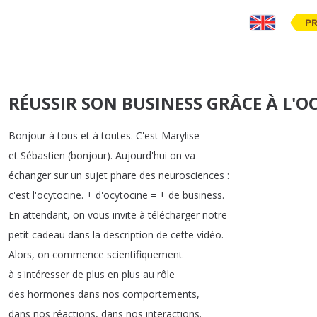
PR
RÉUSSIR SON BUSINESS GRÂCE À L'O
Bonjour
à
tous
et
à
toutes
.
C'est
Marylise
et
Sébastien
(
bonjour
).
Aujourd'hui
on
va
échanger
sur
un
sujet
phare
des
neurosciences
:
c'est
l'ocytocine
.
+
d'ocytocine
= +
de
business
.
En
attendant
,
on
vous
invite
à
télécharger
notre
petit
cadeau
dans
la
description
de
cette
vidéo
.
Alors
,
on
commence
scientifiquement
à
s'intéresser
de
plus
en
plus
au
rôle
des
hormones
dans
nos
comportements
,
dans
nos
réactions
,
dans
nos
interactions
.