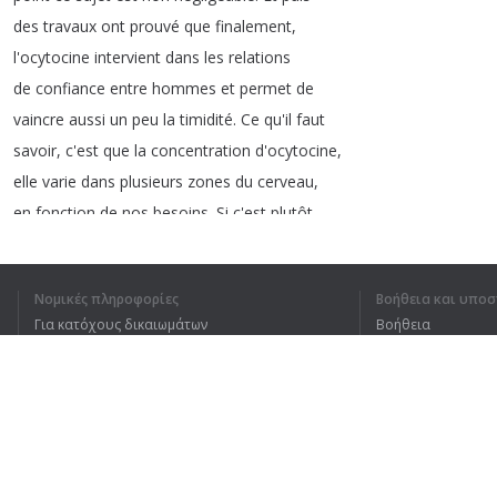
des
travaux
ont
prouvé
que
finalement
,
l'ocytocine
intervient
dans
les
relations
de
confiance
entre
hommes
et
permet
de
vaincre
aussi
un
peu
la
timidité
.
Ce
qu'il
faut
savoir
,
c'est
que
la
concentration
d'ocytocine
,
elle
varie
dans
plusieurs
zones
du
cerveau
,
en
fonction
de
nos
besoins
.
Si
c'est
plutôt
des
besoins
de
relations
sociales
ou
plutôt
des
évènements
critiques
qu'il
y
a
à
gérer
,
et
bien
Νομικές πληροφορίες
Βοήθεια και υποσ
le
cerveau
fait
varier
la
dose
,
finalement
,
Για κατόχους δικαιωμάτων
Βοήθεια
Πολιτική προστασίας απορρήτου
Συχνές ερωτήσεις
Terms of Use
1
2
3
4
Επέκταση προγράμματος περιήγησης