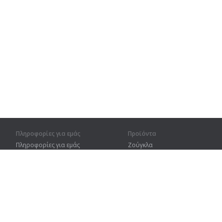
Πληροφορίες για εμάς
Προϊόντα
Πληροφορίες για εμάς
Ζούγκλα
Για συνεργάτες
Προπόνηση
Στοιχεία επικοινωνίας
Λεξικό
Χάρτης ιστοτόπου