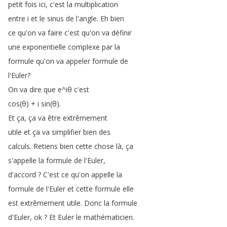
petit
fois
ici
,
c'est
la
multiplication
entre
i
et
le
sinus
de
l'angle
.
Eh
bien
ce
qu'on
va
faire
c'est
qu'on
va
définir
une
exponentielle
complexe
par
la
formule
qu'on
va
appeler
formule
de
l'Euler
?
On
va
dire
que
e
^
iθ
c'est
cos
(
θ
) +
i
sin
(
θ
).
Et
ça
,
ça
va
être
extrêmement
utile
et
ça
va
simplifier
bien
des
calculs
.
Retiens
bien
cette
chose
là
,
ça
s'appelle
la
formule
de
l'Euler
,
d'accord
?
C'est
ce
qu'on
appelle
la
formule
de
l'Euler
et
cette
formule
elle
est
extrêmement
utile
.
Donc
la
formule
d'Euler
,
ok
?
Et
Euler
le
mathématicien
.