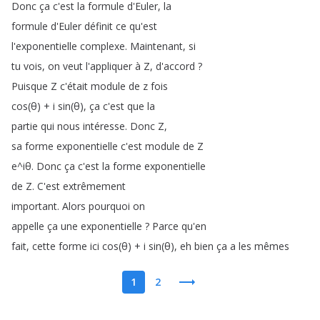
Donc
ça
c'est
la
formule
d'Euler
,
la
formule
d'Euler
définit
ce
qu'est
l'exponentielle
complexe
.
Maintenant
,
si
tu
vois
,
on
veut
l'appliquer
à
Z
,
d'accord
?
Puisque
Z
c'était
module
de
z
fois
cos
(
θ
) +
i
sin
(
θ
),
ça
c'est
que
la
partie
qui
nous
intéresse
.
Donc
Z
,
sa
forme
exponentielle
c'est
module
de
Z
e
^
iθ
.
Donc
ça
c'est
la
forme
exponentielle
de
Z
.
C'est
extrêmement
important
.
Alors
pourquoi
on
appelle
ça
une
exponentielle
?
Parce
qu'en
fait
,
cette
forme
ici
cos
(
θ
) +
i
sin
(
θ
),
eh
bien
ça
a
les
mêmes
1
2