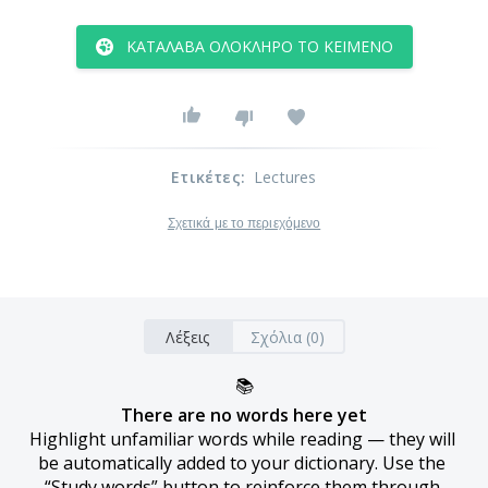
ΚΑΤΆΛΑΒΑ ΟΛΌΚΛΗΡΟ ΤΟ ΚΕΊΜΕΝΟ
Ετικέτες
:
Lectures
Σχετικά με το περιεχόμενο
Λέξεις
Σχόλια (0)
📚
There are no words here yet
Highlight unfamiliar words while reading — they will 
be automatically added to your dictionary. Use the 
“Study words” button to reinforce them through 