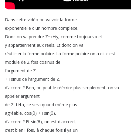
Dans
cette
vidéo
on
va
voir
la
forme
exponentielle
d'un
nombre
complexe
.
Donc
on
va
prendre
Z
=
x
+
iy
,
comme
toujours
x
et
y
appartiennent
aux
réels
.
Et
donc
on
va
réutiliser
la
forme
polaire
.
La
forme
polaire
on
a
dit
c'est
module
de
Z
fois
cosinus
de
l'argument
de
Z
+
i
sinus
de
l'argument
de
Z
,
d'accord
?
Bon
,
on
peut
le
réécrire
plus
simplement
,
on
va
appeler
argument
de
Z
,
téta
,
ce
sera
quand
même
plus
agréable
,
cos
(
θ
) +
i
sin
(
θ
),
d'accord
?
Et
sin
(
θ
),
on
est
d'accord
,
c'est
bien
i
fois
,
à
chaque
fois
il
ya
un