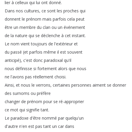
lier
à
celleux
qui
lui
ont
donné
.
Dans
nos
cultures
,
ce
sont
les
proches
qui
donnent
le
prénom
mais
parfois
cela
peut
être
un
membre
du
clan
ou
un
événement
de
la
nature
qui
se
déclenche
à
cet
instant
.
Le
nom
vient
toujours
de
l'extérieur
et
du
passé
(
et
parfois
même
il
est
souvent
anticipé
),
c'est
donc
paradoxal
qu'il
nous
définisse
si
fortement
alors
que
nous
ne
l'avons
pas
réellement
choisi
.
Ainsi
,
et
nous
le
verrons
,
certaines
personnes
aiment
se
donner
des
surnoms
ou
préfère
changer
de
prénom
pour
se
ré-approprier
ce
mot
qui
signifie
tant
.
Le
paradoxe
d'être
nommé
par
quelqu'un
d'autre
n'en
est
pas
tant
un
car
dans