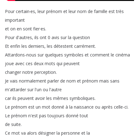
Pour
certain
·
es
,
leur
prénom
et
leur
nom
de
famille
est
très
important
et
on
en
sont
fier
·
es
.
Pour
d'autres
,
ils
ont
0
avis
sur
la
question
Et
enfin
les
derniers
,
les
détestent
carrément
.
Attardons-nous
sur
quelques
symboles
et
comment
le
cinéma
joue
avec
ces
deux
mots
qui
peuvent
changer
notre
perception
.
Je
vais
normalement
parler
de
nom
et
prénom
mais
sans
m'attarder
sur
l'un
ou
l'autre
car
ils
peuvent
avoir
les
mêmes
symboliques
.
Le
prénom
est
un
mot
donné
à
la
naissance
ou
après
celle-ci
.
Le
prénom
n'est
pas
toujours
donné
tout
de
suite
.
Ce
mot
va
alors
désigner
la
personne
et
la