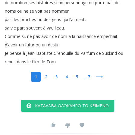
de
nombreuses
histoires
si
un
personnage
ne
porte
pas
de
noms
ou
ne
se
voit
pas
nommer
par
des
proches
ou
des
gens
qui
l'aiment
,
sa
vie
part
souvent
à
vau
l'eau
.
Comme
si
,
ne
pas
avoir
de
nom
à
la
naissance
empêchait
d'avoir
un
futur
ou
un
destin
Je
pense
à
Jean-Baptiste
Grenouille
du
Parfum
de
Süskind
ou
repris
dans
le
film
de
Tom
1
2
3
4
5
...7
ΚΑΤΆΛΑΒΑ ΟΛΌΚΛΗΡΟ ΤΟ ΚΕΊΜΕΝΟ