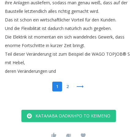
ihre
Anlagen
ausliefern
,
sodass
man
genau
weiß
,
dass
auf
der
Baustelle
letztendlich
alles
richtig
gemacht
wird
.
Das
ist
schon
ein
wirtschaftlicher
Vorteil
für
den
Kunden
.
Und
die
Flexibilität
ist
dadurch
natürlich
auch
gegeben
.
Die
Elektrik
ist
momentan
ein
sich
wandelndes
Gewerk
,
dass
enorme
Fortschritte
in
kurzer
Zeit
bringt
.
Teil
dieser
Veränderung
ist
zum
Beispiel
die
WAGO
TOPJOB®
S
mit
Hebel
,
deren
Veränderungen
und
1
2
ΚΑΤΆΛΑΒΑ ΟΛΌΚΛΗΡΟ ΤΟ ΚΕΊΜΕΝΟ