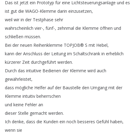
Das
ist
jetzt
ein
Prototyp
für
eine
Lichtsteuerungsanlage
und
es
ist
gut
die
WAGO-Klemme
darin
einzusetzen
,
weil
wir
in
der
Testphase
sehr
wahrscheinlich
vier-,
fünf-,
zehnmal
die
Klemme
öffnen
und
schließen
müssen
.
Bei
der
neuen
Reihenklemme
TOPJOB®
S
mit
Hebel
,
kann
der
Anschluss
der
Leitung
im
Schaltschrank
in
erheblich
kürzerer
Zeit
durchgeführt
werden
.
Durch
das
intuitive
Bedienen
der
Klemme
wird
auch
gewährleistet
,
dass
mögliche
Helfer
auf
der
Baustelle
den
Umgang
mit
der
Klemme
intuitiv
beherrschen
und
keine
Fehler
an
dieser
Stelle
gemacht
werden
.
Ich
denke
,
dass
die
Kunden
ein
noch
besseres
Gefühl
haben
,
wenn
sie