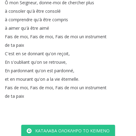
Ô
mon
Seigneur
,
donne-moi
de
chercher
plus
à
consoler
qu'à
être
consolé
à
comprendre
qu'à
être
compris
à
aimer
qu'à
être
aimé
Fais
de
moi
,
Fais
de
moi
,
Fais
de
moi
un
instrument
de
ta
paix
C'est
en
se
donnant
qu'on
reçoit
,
En
s'oubliant
qu'on
se
retrouve
,
En
pardonnant
qu'on
est
pardonné
,
et
en
mourant
qu'on
a
la
vie
éternelle
.
Fais
de
moi
,
Fais
de
moi
,
Fais
de
moi
un
instrument
de
ta
paix
ΚΑΤΆΛΑΒΑ ΟΛΌΚΛΗΡΟ ΤΟ ΚΕΊΜΕΝΟ