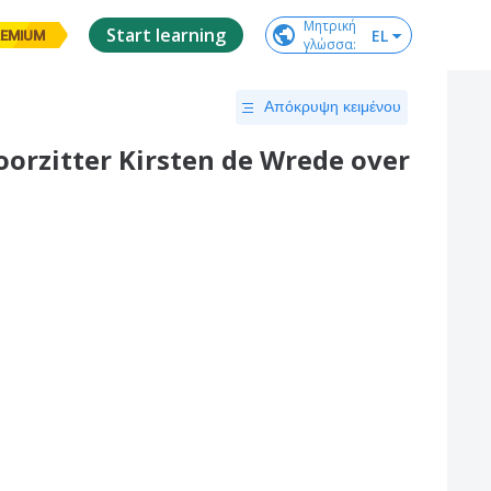
Μητρική

Start learning
EL
EMIUM
γλώσσα
:
Απόκρυψη κειμένου
oorzitter Kirsten de Wrede over