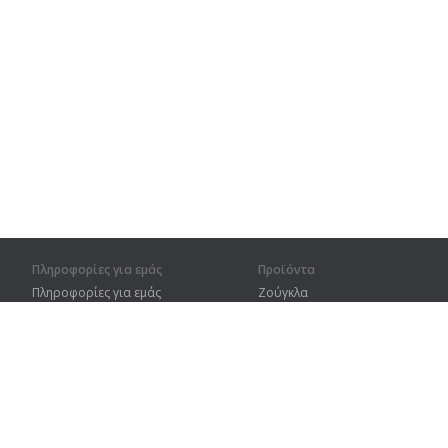
Πληροφορίες για εμάς
Προϊόντα
Πληροφορίες για εμάς
Ζούγκλα
Για συνεργάτες
Προπόνηση
Στοιχεία επικοινωνίας
Λεξικό
Χάρτης ιστοτόπου