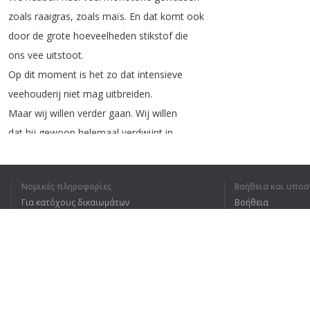
zoals
raaigras
,
zoals
maïs
.
En
dat
komt
ook
door
de
grote
hoeveelheden
stikstof
die
ons
vee
uitstoot
.
Op
dit
moment
is
het
zo
dat
intensieve
veehouderij
niet
mag
uitbreiden
.
Maar
wij
willen
verder
gaan
.
Wij
willen
dat
hij
gewoon
helemaal
verdwijnt
in
onze
provincie
.
Op
die
manier
blijft
er
heel
veel
grond
over
.
Νομικές πληροφορίες
Βοήθεια και υποσ
Grond
die
nu
wordt
gebruikt
voor
veevoer
Για κατόχους δικαιωμάτων
Βοήθεια
en
voor
mestafvoer
.
Πολιτική προστασίας απορρήτου
Συχνές ερωτήσεις
En
die
grond
kunnen
we
dan
gaan
Terms of Use
aanwenden
voor
natuur
en
recreatie
.
Veel
mensen
zullen
zeggen
:
we
hebben
die
boeren
toch
nodig
om
voedsel
voor
Επέκταση προγράμματος περιήγησης
ons
te
produceren
?
Maar
dat
is
niet
het
geval
.