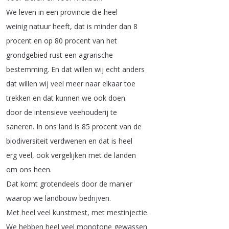
We
leven
in
een
provincie
die
heel
weinig
natuur
heeft
,
dat
is
minder
dan
8
procent
en
op
80
procent
van
het
grondgebied
rust
een
agrarische
bestemming
.
En
dat
willen
wij
echt
anders
dat
willen
wij
veel
meer
naar
elkaar
toe
trekken
en
dat
kunnen
we
ook
doen
door
de
intensieve
veehouderij
te
saneren
.
In
ons
land
is
85
procent
van
de
biodiversiteit
verdwenen
en
dat
is
heel
erg
veel
,
ook
vergelijken
met
de
landen
om
ons
heen
.
Dat
komt
grotendeels
door
de
manier
waarop
we
landbouw
bedrijven
.
Met
heel
veel
kunstmest
,
met
mestinjectie
.
We
hebben
heel
veel
monotone
gewassen