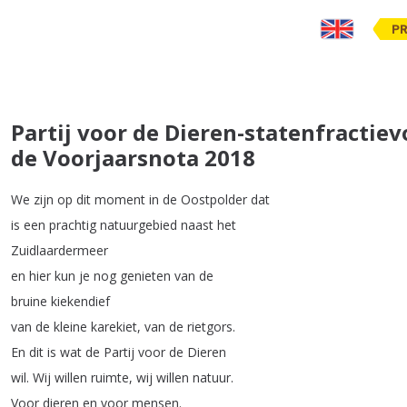
PR
Partij voor de Dieren-statenfractiev
de Voorjaarsnota 2018
We
zijn
op
dit
moment
in
de
Oostpolder
dat
is
een
prachtig
natuurgebied
naast
het
Zuidlaardermeer
en
hier
kun
je
nog
genieten
van
de
bruine
kiekendief
van
de
kleine
karekiet
,
van
de
rietgors
.
En
dit
is
wat
de
Partij
voor
de
Dieren
wil
.
Wij
willen
ruimte
,
wij
willen
natuur
.
Voor
dieren
en
voor
mensen
.