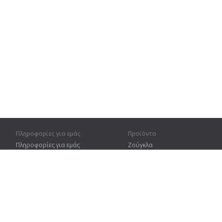
Πληροφορίες για εμάς
Προϊόντα
Πληροφορίες για εμάς
Ζούγκλα
Για συνεργάτες
Προπόνηση
Στοιχεία επικοινωνίας
Λεξικό
Χάρτης ιστοτόπου