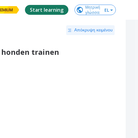
Μητρική

Start learning
EL
EMIUM
γλώσσα
:
Απόκρυψη κειμένου
s honden trainen