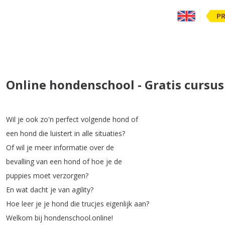
PR
Online hondenschool - Gratis cursu
Wil
je
ook
zo'n
perfect
volgende
hond
of
een
hond
die
luistert
in
alle
situaties
?
Of
wil
je
meer
informatie
over
de
bevalling
van
een
hond
of
hoe
je
de
puppies
moet
verzorgen
?
En
wat
dacht
je
van
agility
?
Hoe
leer
je
je
hond
die
trucjes
eigenlijk
aan
?
Welkom
bij
hondenschool
.
online
!