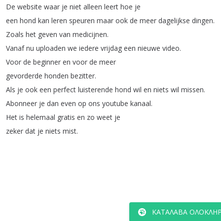
De
website
waar
je
niet
alleen
leert
hoe
je
een
hond
kan
leren
speuren
maar
ook
de
meer
dagelijkse
dingen
.
Zoals
het
geven
van
medicijnen
.
Vanaf
nu
uploaden
we
iedere
vrijdag
een
nieuwe
video
.
Voor
de
beginner
en
voor
de
meer
gevorderde
honden
bezitter
.
Als
je
ook
een
perfect
luisterende
hond
wil
en
niets
wil
missen
.
Abonneer
je
dan
even
op
ons
youtube
kanaal
.
Het
is
helemaal
gratis
en
zo
weet
je
zeker
dat
je
niets
mist
.
ΚΑΤΆΛΑΒΑ ΟΛΌΚΛΗΡ