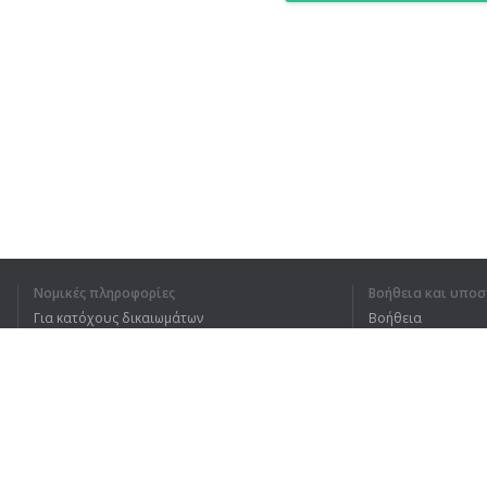
Νομικές πληροφορίες
Βοήθεια και υποσ
Για κατόχους δικαιωμάτων
Βοήθεια
Πολιτική προστασίας απορρήτου
Συχνές ερωτήσεις
Terms of Use
Επέκταση προγράμματος περιήγησης