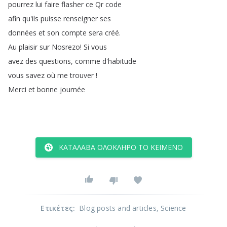
pourrez
lui
faire
flasher
ce
Qr
code
afin
qu'ils
puisse
renseigner
ses
données
et
son
compte
sera
créé
.
Au
plaisir
sur
Nosrezo
!
Si
vous
avez
des
questions
,
comme
d'habitude
vous
savez
où
me
trouver
!
Merci
et
bonne
journée
ΚΑΤΆΛΑΒΑ ΟΛΌΚΛΗΡΟ ΤΟ ΚΕΊΜΕΝΟ
Ετικέτες
:
Blog posts and articles
, Science