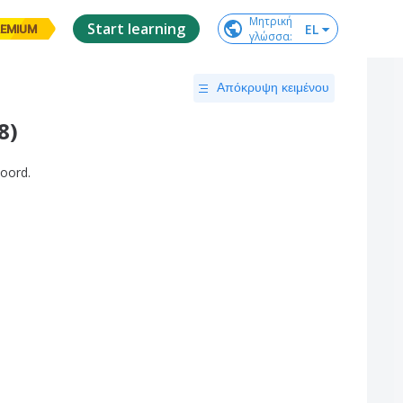
Μητρική

Start learning
EL
EMIUM
γλώσσα
:
Απόκρυψη κειμένου
8)
oord
.