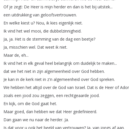
Of
je
zegt
:
De
Heer
is
mijn
herder
en
dan
is
het
bij
uitstek
...
een
uitdrukking
van
geloofsvertrouwen
.
En
welke
kiest
u
?
Nou
,
ik
kies
eigenlijk
niet
.
Ik
vind
het
wel
mooi
,
die
dubbelzinnigheid
.
Ja
,
ja
.
Het
is
de
stemming
van
de
dag
een
beetje
?
Ja
,
misschien
wel
.
Dat
weet
ik
niet
.
Maar
de
,
eh
...
Ik
vind
het
in
elk
geval
heel
belangrijk
om
duidelijk
te
maken
...
dat
we
het
niet
in
zijn
algemeenheid
over
God
hebben
.
Je
kan
in
de
kerk
niet
in
z'n
algemeenheid
over
God
spreken
.
We
hebben
het
altijd
over
de
God
van
Israel
.
Dat
is
de
Heer
of
Adon
zoals
een
jood
zou
zeggen
,
een
rechtgeaarde
jood
.
En
kijk
,
om
die
God
gaat
het
.
Maar
goed
,
dan
hebben
we
dat
Heer
gedefinieerd
.
Dan
gaan
we
nu
naar
de
herder
.
Ja
.
Is
dat
voor
u
ook
het
beeld
van
vertrouwen
?
Ja
,
van
jongs
af
aan
.