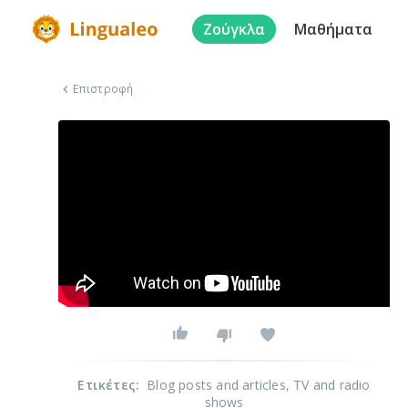
Ζούγκλα
Μαθήματα
Επιστροφή
Ετικέτες
:
Blog posts and articles
, TV and radio
shows