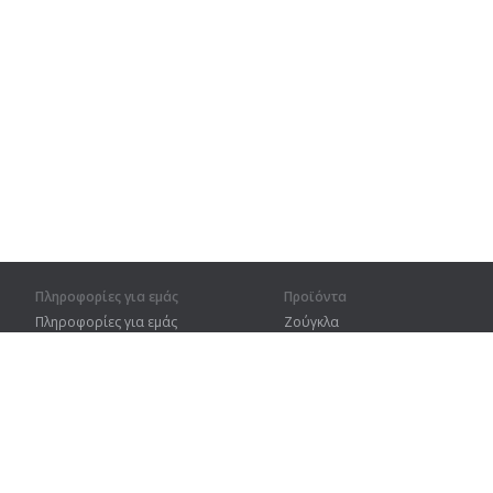
Πληροφορίες για εμάς
Προϊόντα
Πληροφορίες για εμάς
Ζούγκλα
Για συνεργάτες
Προπόνηση
Στοιχεία επικοινωνίας
Λεξικό
Χάρτης ιστοτόπου