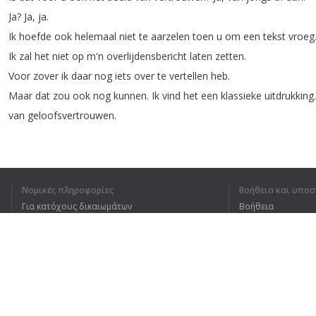
Ja
?
Ja
,
ja
.
Ik
hoefde
ook
helemaal
niet
te
aarzelen
toen
u
om
een
tekst
vroeg
Ik
zal
het
niet
op
m'n
overlijdensbericht
laten
zetten
.
Voor
zover
ik
daar
nog
iets
over
te
vertellen
heb
.
Maar
dat
zou
ook
nog
kunnen
.
Ik
vind
het
een
klassieke
uitdrukking
.
van
geloofsvertrouwen
.
En
daar
gaat
eigenlijk
dit
hele
boek
over
.
Νομικές πληροφορίες
Βοήθεια και υποσ
1
2
3
4
Για κατόχους δικαιωμάτων
Βοήθεια
Πολιτική προστασίας απορρήτου
Συχνές ερωτήσεις
Terms of Use
ΚΑΤΆΛΑΒΑ ΟΛΌΚΛΗΡ
Επέκταση προγράμματος περιήγησης