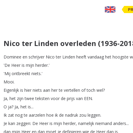
PR
Nico ter Linden overleden (1936-201
Dominee
en
schrijver
Nico
ter
Linden
heeft
vandaag
het
hoogste
w
'De
Heer
is
mijn
herder
.'
'Mij
ontbreekt
niets
.'
Mooi
.
Eigenlijk
is
hier
niets
aan
her
te
vertellen
of
toch
wel
?
Ja
,
het
zijn
twee
teksten
voor
de
prijs
van
EEN
.
O
ja
?
Ja
,
het
is
...
Ik
zat
nog
te
aarzelen
hoe
ik
de
nadruk
zou
leggen
.
Je
kan
zeggen
:
De
Heer
is
mijn
herder
,
namelijk
niemand
anders
...
dan
mijn
Heer
en
dan
moet
je
definieren
wie
de
Heer
dan
is
.