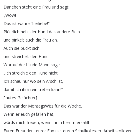
Daneben
steht
eine
Frau
und
sagt
:
„
Wow
!
Das
ist
wahre
Tierliebe
!“
Plötzlich
hebt
der
Hund
das
andere
Bein
und
pinkelt
auch
die
Frau
an
.
Auch
sie
bückt
sich
und
streichelt
den
Hund
.
Worauf
der
blinde
Mann
sagt
:
„
Ich
streichle
den
Hund
nicht
!
Ich
schau
nur
wo
sein
Arsch
ist
,
damit
ich
ihm
rein
treten
kann
!“
[
lautes
Gelächter
]
Das
war
der
MontagsWitz
für
die
Woche
.
Wenn
er
euch
gefallen
hat
,
würds
mich
freuen
,
wenn
ihr
in
herum
erzählt
.
Euren
Freunden
,
eurer
Familie
,
euren
Schulkollegen
,
Arbeitskollege