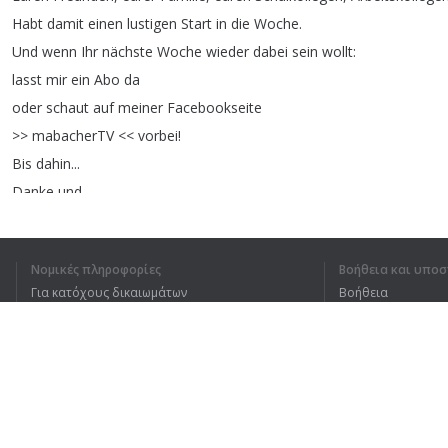
Habt
damit
einen
lustigen
Start
in
die
Woche
.
Und
wenn
Ihr
nächste
Woche
wieder
dabei
sein
wollt
:
lasst
mir
ein
Abo
da
oder
schaut
auf
meiner
Facebookseite
>>
mabacherTV
<<
vorbei
!
Bis
dahin
...
Danke
und
...
Baba
...
[
lautes
Gelächter
]
Νομικές πληροφορίες
Βοήθεια και υποσ
Για κατόχους δικαιωμάτων
Βοήθεια
Πολιτική προστασίας απορρήτου
Συχνές ερωτήσεις
Terms of Use
ΚΑΤΆΛΑΒΑ ΟΛΌΚΛΗΡ
Επέκταση προγράμματος περιήγησης