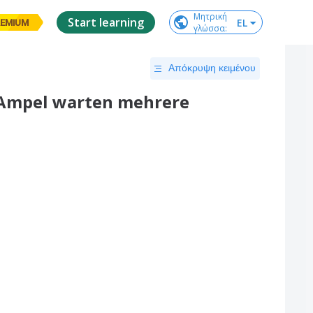
Μητρική

Start learning
EL
EMIUM
γλώσσα
:
Απόκρυψη κειμένου
 Ampel warten mehrere