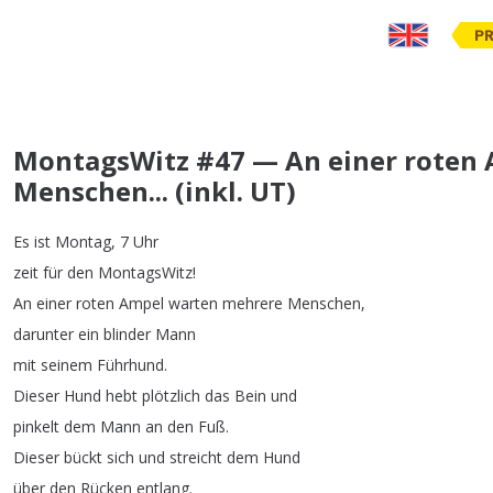
PR
MontagsWitz #47 — An einer roten
Menschen... (inkl. UT)
Es
ist
Montag
, 7
Uhr
zeit
für
den
MontagsWitz
!
An
einer
roten
Ampel
warten
mehrere
Menschen
,
darunter
ein
blinder
Mann
mit
seinem
Führhund
.
Dieser
Hund
hebt
plötzlich
das
Bein
und
pinkelt
dem
Mann
an
den
Fuß
.
Dieser
bückt
sich
und
streicht
dem
Hund
über
den
Rücken
entlang
.