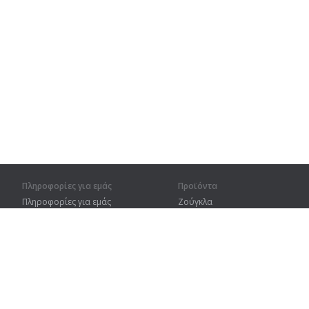
Πληροφορίες για εμάς
Προϊόντα
Πληροφορίες για εμάς
Ζούγκλα
Για συνεργάτες
Προπόνηση
Στοιχεία επικοινωνίας
Λεξικό
Χάρτης ιστοτόπου