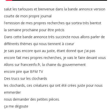
salut
les
tarlouses
et
bienvenue
dans
la
bande
annonce
version
courte
de
mon
propre
journal
l'emission
de
mes
propres
recherches
qui
sortira
très
bientot
la
semaine
prochaine
pour
être
précis
Dans
cette
bande
annonce
très
succincte
nous
allons
parler
de
différents
thèmes
qui
nous
tiennent
à
coeur
Je
sais
pas
encore
quoi
au
juste
,
étant
donné
que
j'ai
pas
encore
fait
mes
propres
recherches
,
je
vais
le
faire
devant
vous
Allons
sur
franceinfo
.
fr
,
la
chaine
du
gouvernement
encore
pire
que
BFM
TV
Des
trucs
sur
les
clochards
les
clochards
,
ces
créatures
qui
ont
été
crées
juste
pour
nous
emmerder
nous
demander
des
petites
pièces
.
ça
me
dégoute