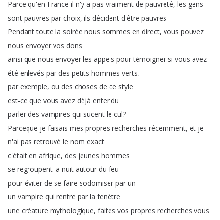
Parce
qu'en
France
il
n'y
a
pas
vraiment
de
pauvreté
,
les
gens
sont
pauvres
par
choix
,
ils
décident
d'être
pauvres
Pendant
toute
la
soirée
nous
sommes
en
direct
,
vous
pouvez
nous
envoyer
vos
dons
ainsi
que
nous
envoyer
les
appels
pour
témoigner
si
vous
avez
été
enlevés
par
des
petits
hommes
verts
,
par
exemple
,
ou
des
choses
de
ce
style
est-ce
que
vous
avez
déjà
entendu
parler
des
vampires
qui
sucent
le
cul
?
Parceque
je
faisais
mes
propres
recherches
récemment
,
et
je
n'ai
pas
retrouvé
le
nom
exact
c'était
en
afrique
,
des
jeunes
hommes
se
regroupent
la
nuit
autour
du
feu
pour
éviter
de
se
faire
sodomiser
par
un
un
vampire
qui
rentre
par
la
fenêtre
une
créature
mythologique
,
faites
vos
propres
recherches
vous