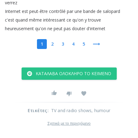
verrez
Internet
est
peut-être
contrôlé
par
une
bande
de
salopard
c'est
quand
même
intéressant
ce
qu'on
y
trouve
heureusement
qu'on
ne
peut
pas
douter
d'internet
1
2
3
4
5
ΚΑΤΆΛΑΒΑ ΟΛΌΚΛΗΡΟ ΤΟ ΚΕΊΜΕΝΟ
Ετικέτες
:
TV and radio shows
, humour
Σχετικά με το περιεχόμενο