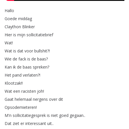
Hallo
Goede
middag
Claython
Blinker
Hier
is
mijn
sollicitatiebrief
Wat
!
Wat
is
dat
voor
bullshit
?!
Wie
de
fack
is
de
baas
?
Kan
ik
de
baas
spreken
?
Het
pand
verlaten
?!
Klootzak
!!
Wat
een
racisten
joh
!
Gaat
helemaal
nergens
over
dit
Opsodemieteren
!
M'n
sollicitatiegesprek
is
niet
goed
gegaan
..
Dat
ziet
er
interessant
uit
..