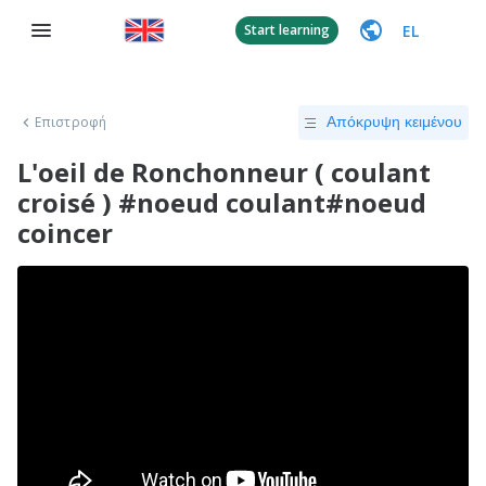
EL
Start learning
Επιστροφή
Απόκρυψη κειμένου
L'oeil de Ronchonneur ( coulant
croisé ) #noeud coulant#noeud
coincer