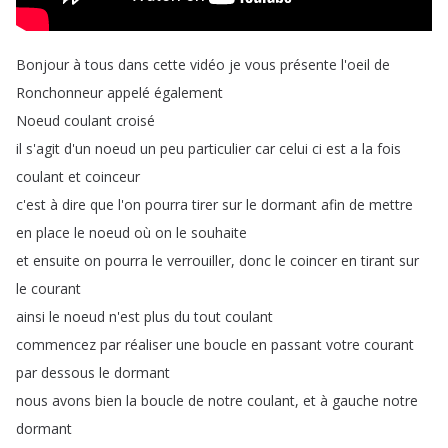
Bonjour
à
tous
dans
cette
vidéo
je
vous
présente
l'oeil
de
Ronchonneur
appelé
également
Noeud
coulant
croisé
il
s'agit
d'un
noeud
un
peu
particulier
car
celui
ci
est
a
la
fois
coulant
et
coinceur
c'est
à
dire
que
l'on
pourra
tirer
sur
le
dormant
afin
de
mettre
en
place
le
noeud
où
on
le
souhaite
et
ensuite
on
pourra
le
verrouiller
,
donc
le
coincer
en
tirant
sur
le
courant
ainsi
le
noeud
n'est
plus
du
tout
coulant
commencez
par
réaliser
une
boucle
en
passant
votre
courant
par
dessous
le
dormant
nous
avons
bien
la
boucle
de
notre
coulant
,
et
à
gauche
notre
dormant